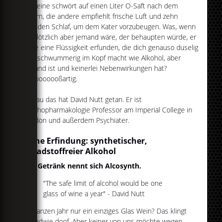
Der eine schwört auf einen Liter O-Saft nach dem
Feiern, die andere empfiehlt frische Luft und zehn
Stunden Schlaf, um dem Kater vorzubeugen. Was, wenn
da plötzlich aber jemand wäre, der behaupten würde, er
habe eine Flüssigkeit erfunden, die dich genauso duselig
und schwummerig im Kopf macht wie Alkohol, aber
gesund ist und keinerlei Nebenwirkungen hat?
Groooooooßartig.
Genau das hat David Nutt getan. Er ist
Psychopharmakologie Professor am Imperial College in
London und außerdem Psychiater.
Seine Erfindung: synthetischer,
schadstoffreier Alkohol
Das Getränk nennt sich Alcosynth.
"The safe limit of alcohol would be one
glass of wine a year" - David Nutt
Im ganzen Jahr nur ein einziges Glas Wein? Das klingt
irgendwie doof. Aber keiner von uns möchte wegen