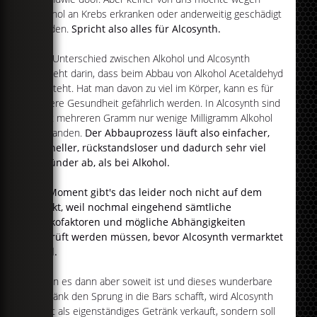
Alkohol an Krebs erkranken oder anderweitig geschädigt
werden.
Spricht also alles für Alcosynth.
Der Unterschied zwischen Alkohol und Alcosynth
besteht darin, dass beim Abbau von Alkohol Acetaldehyd
entsteht. Hat man davon zu viel im Körper, kann es für
unsere Gesundheit gefährlich werden. In Alcosynth sind
statt mehreren Gramm nur wenige Milligramm Alkohol
vorhanden.
Der Abbauprozess läuft also einfacher,
schneller, rückstandsloser und dadurch sehr viel
gesünder ab, als bei Alkohol.
Im Moment gibt's das leider noch nicht auf dem
Markt, weil nochmal eingehend sämtliche
Risikofaktoren und mögliche Abhängigkeiten
geprüft werden müssen, bevor Alcosynth vermarktet
wird.
Wenn es dann aber soweit ist und dieses wunderbare
Getränk den Sprung in die Bars schafft, wird Alcosynth
nicht als eigenständiges Getränk verkauft, sondern soll