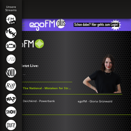
Jetzt Live:
...
The National - Mistaken for Strangers
Deichkind - Powerbank
egoFM
-
Gloria Grünwald