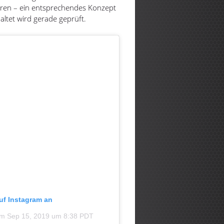
hren – ein entsprechendes Konzept
altet wird gerade geprüft.
auf Instagram an
am
Sep 15, 2019 um 8:38 PDT