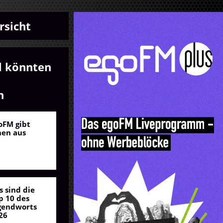
rsicht
l könnten
n
oFM gibt
nen aus
s sind die
p 10 des
gendworts
26