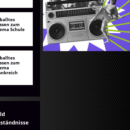
balltes
ssen zum
ema Schule
balltes
ssen zum
ema
ankreich
ld
ständnisse