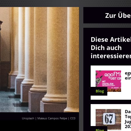
Zur Übe
Diese Artike
Dich auch
interessiere
eg
ei
Blog
Da
To
Unsplash | Mateus Campos Felipe
|
CC0
Ju
20
Blog