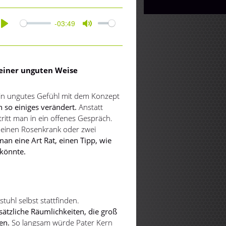
-03:49
Play
Mute
 einer unguten Weise
ein ungutes Gefühl mit dem Konzept
h so einiges verändert.
Anstatt
ritt man in ein offenes Gespräch.
 einen Rosenkrank oder zwei
n eine Art Rat, einen Tipp, wie
 könnte.
tuhl selbst stattfinden.
sätzliche Räumlichkeiten, die groß
en.
So langsam würde Pater Kern