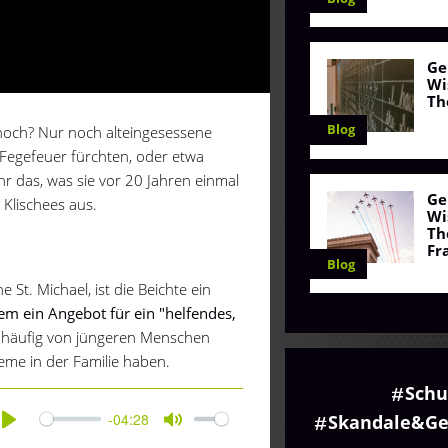
Ge
Wi
Th
Blog
 noch? Nur noch alteingesessene
 Fegefeuer fürchten, oder etwa
ehr das, was sie vor 20 Jahren einmal
Ge
 Klischees aus.
Wi
Th
Fr
Blog
St. Michael, ist die Beichte ein
allem ein Angebot für ein "helfendes,
 häufig von jüngeren Menschen
me in der Familie haben.
Schu
-04:28
Skandale&Ge
Play
Mute