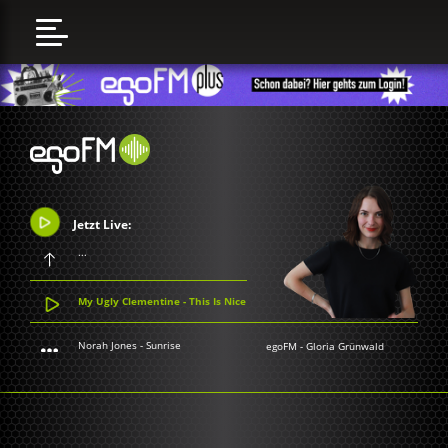
Jetzt Live:
...
My Ugly Clementine - This Is Nice
Norah Jones - Sunrise
egoFM
-
Gloria Grünwald