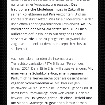
nur unter einer Voraussetzung zugesagt:
Das
traditionsreiche Modehaus muss in Zukunft in
seinen Kollektionen auf Pelz verzichten.
Und sie
konnte sich durchsetzen. Was für ein Meilenstein in der
doch oftmals sehr egozentrischen Fashionwelt.
Als Co-
Vorsitzende der Met-Gala setzte sich Billie Eilish
außerdem dafür ein, dass nur veganes Essen
serviert wurde.
Eine 20-Jährige, die Hollywood klar
zeigt, dass Tierleid auf dem roten Teppich nichts zu
suchen hat.
Auch deshalb ernannten die internationale
Tierrechtsorganisation PETA Billie zur "Person des
Jahres" 2021. Denn Billie Eilish will etwas verändern:
Mit
einer vegane Schuhkollektion, einem veganen
Parfum ohne Tierversuche oder als Gesicht einer
veganen Schokolademarke.
Mit ihrer riesigen
Reichweite will sie Tieren eine Stimme zu geben und ist
damit ihren Promi-Kolleg*innen weit voraus. Denn sie
beweist uns:
Hollywood geht auch ohne Tierleid und
um sieben Grammys zu gewinnen, braucht man