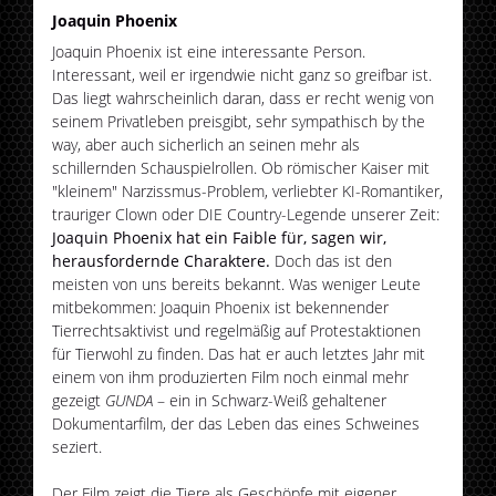
Joaquin Phoenix
Joaquin Phoenix ist eine interessante Person.
Interessant, weil er irgendwie nicht ganz so greifbar ist.
Das liegt wahrscheinlich daran, dass er recht wenig von
seinem Privatleben preisgibt, sehr sympathisch by the
way, aber auch sicherlich an seinen mehr als
schillernden Schauspielrollen. Ob römischer Kaiser mit
"kleinem" Narzissmus-Problem, verliebter KI-Romantiker,
trauriger Clown oder DIE Country-Legende unserer Zeit:
Joaquin Phoenix hat ein Faible für, sagen wir,
herausfordernde Charaktere.
Doch das ist den
meisten von uns bereits bekannt. Was weniger Leute
mitbekommen: Joaquin Phoenix ist bekennender
Tierrechtsaktivist und regelmäßig auf Protestaktionen
für Tierwohl zu finden. Das hat er auch letztes Jahr mit
einem von ihm produzierten Film noch einmal mehr
gezeigt
GUNDA
– ein in Schwarz-Weiß gehaltener
Dokumentarfilm, der das Leben das eines Schweines
seziert.
Der Film zeigt die Tiere als Geschöpfe mit eigener