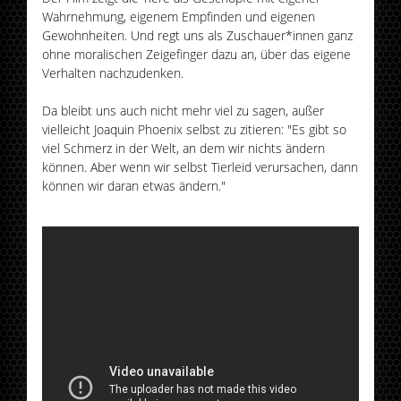
Wahrnehmung, eigenem Empfinden und eigenen
Gewohnheiten. Und regt uns als Zuschauer*innen ganz
ohne moralischen Zeigefinger dazu an, über das eigene
Verhalten nachzudenken.
Da bleibt uns auch nicht mehr viel zu sagen, außer
vielleicht Joaquin Phoenix selbst zu zitieren: "Es gibt so
viel Schmerz in der Welt, an dem wir nichts ändern
können. Aber wenn wir selbst Tierleid verursachen, dann
können wir daran etwas ändern."