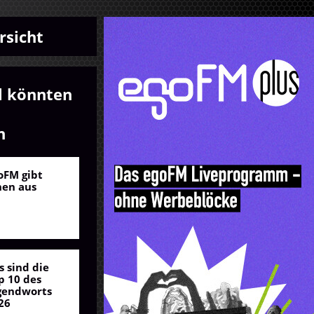
rsicht
l könnten
n
oFM gibt
nen aus
s sind die
p 10 des
gendworts
26