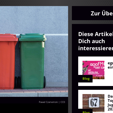
Zur Übe
Diese Artike
Dich auch
interessiere
eg
ei
Blog
Da
To
Pawel Czerwinski
|
CC0
Ju
20
Blog