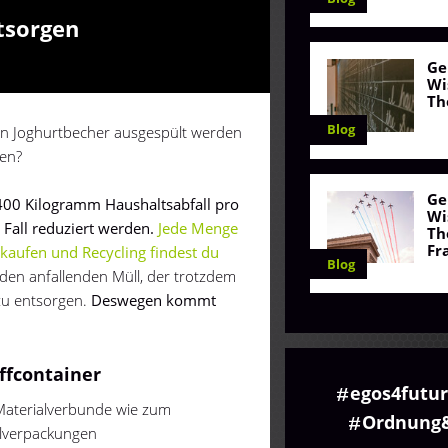
tsorgen
r
Ge
Wi
Th
Blog
en Joghurtbecher ausgespült werden
en?
Ge
 400 Kilogramm Haushaltsabfall pro
Wi
n Fall reduziert werden.
Jede Menge
Th
Fr
nkaufen und Recycling findest du
Blog
 den anfallenden Müll, der trotzdem
 zu entsorgen.
Deswegen kommt
ffcontainer
egos4futu
 Materialverbunde wie zum
Ordnung
hlverpackungen