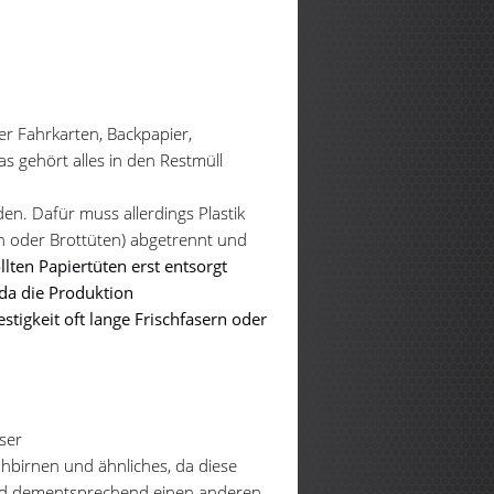
r Fahrkarten, Backpapier,
s gehört alles in den Restmüll
en. Dafür muss allerdings Plastik
en oder Brottüten) abgetrennt und
lten Papiertüten erst entsorgt
 da die Produktion
estigkeit oft lange Frischfasern oder
ser
ühbirnen und ähnliches, da diese
nd dementsprechend einen anderen