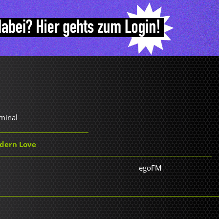
minal
odern Love
egoFM