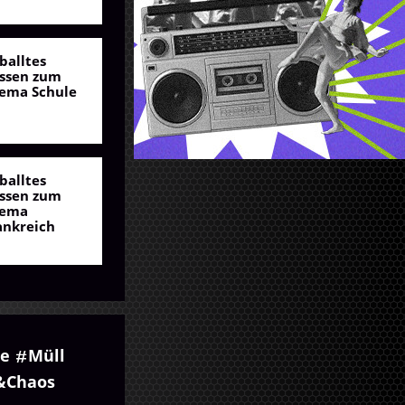
balltes
ssen zum
ema Schule
balltes
ssen zum
ema
ankreich
re
Müll
&Chaos