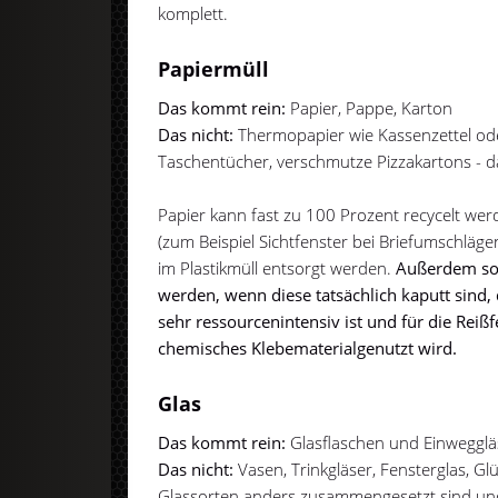
komplett.
Papiermüll
Das kommt rein:
Papier, Pappe, Karton
Das nicht:
Thermopapier wie Kassenzettel ode
Taschentücher, verschmutze Pizzakartons - da
Papier kann fast zu 100 Prozent recycelt werd
(zum Beispiel Sichtfenster bei Briefumschläg
im Plastikmüll entsorgt werden.
Außerdem sol
werden, wenn diese tatsächlich kaputt sind,
sehr ressourcenintensiv ist und für die Reißf
chemisches Klebematerialgenutzt wird.
Glas
Das kommt rein:
Glasflaschen und Einwegglä
Das nicht:
Vasen, Trinkgläser, Fensterglas, Gl
Glassorten anders zusammengesetzt sind u