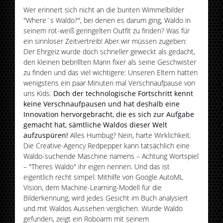
Wer erinnert sich nicht an die bunten Wimmelbilder
"Where´s Waldo?", bei denen es darum ging, Waldo in
seinem rot-weiß geringelten Outfit zu finden? Was für
ein sinnloser Zeitvertreib! Aber wir müssen zugeben:
Der Ehrgeiz wurde doch schneller geweckt als gedacht,
den kleinen bebrillten Mann fixer als seine Geschwister
zu finden und das viel wichtigere: Unseren Eltern hatten
wenigstens ein paar Minuten mal Verschnaufpause von
uns Kids.
Doch der technologische Fortschritt kennt
keine Verschnaufpausen und hat deshalb eine
Innovation hervorgebracht, die es sich zur Aufgabe
gemacht hat, sämtliche Waldos dieser Welt
aufzuspüren!
Alles Humbug? Nein, harte Wirklichkeit.
Die Creative-Agency Redpepper kann tatsächlich eine
Waldo-suchende Maschine namens – Achtung Wortspiel
– "Theres Waldo" ihr eigen nennen. Und das ist
eigentlich recht simpel: Mithilfe von Google AutoML
Vision, dem Machine-Learning-Modell für die
Bilderkennung, wird jedes Gesicht im Buch analysiert
und mit Waldos Aussehen verglichen. Wurde Waldo
gefunden, zeigt ein Roboarm mit seinem