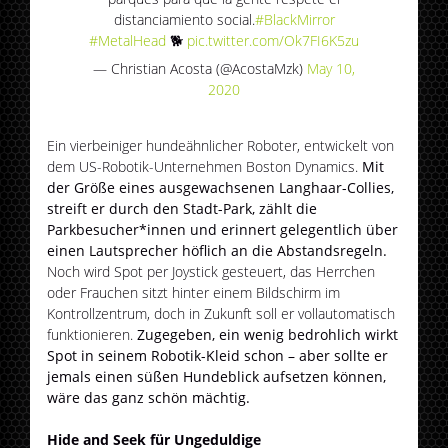
distanciamiento social.
#BlackMirror
#MetalHead
🐕
pic.twitter.com/Ok7FI6K5zu
— Christian Acosta (@AcostaMzk)
May 10,
2020
Ein vierbeiniger hundeähnlicher Roboter, entwickelt von
dem US-Robotik-Unternehmen Boston Dynamics.
Mit
der Größe eines ausgewachsenen Langhaar-Collies,
streift er durch den Stadt-Park, zählt die
Parkbesucher*innen und erinnert gelegentlich über
einen Lautsprecher höflich an die Abstandsregeln.
Noch wird Spot per Joystick gesteuert, das Herrchen
oder Frauchen sitzt hinter einem Bildschirm im
Kontrollzentrum, doch in Zukunft soll er vollautomatisch
funktionieren.
Zugegeben, ein wenig bedrohlich wirkt
Spot in seinem Robotik-Kleid schon – aber sollte er
jemals einen süßen Hundeblick aufsetzen können,
wäre das ganz schön mächtig.
Hide and Seek für Ungeduldige