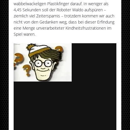
wabbelwackeligen Plastikfinger darauf. In weniger als
4,45 Sekunden soll der Roboter Waldo aufspüren –
ziemlich viel Zeitersparnis – trotzdem kommen wir auch
nicht von den Gedanken weg, dass bei dieser Erfindung
eine Menge unverarbeiteter Kindheitsfrustrationen im
Spiel waren.