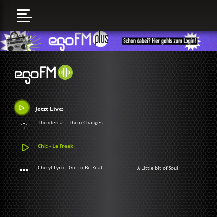
Jetzt Live:
Thundercat - Them Changes
Chic - Le Freak
Cheryl Lynn - Got to Be Real
A Little bit of Soul