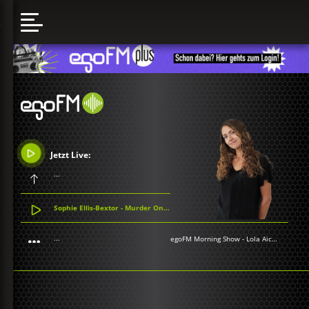
Jetzt Live:
...
Sophie Ellis-Bextor - Murder On the Dancefloor
...
egoFM Morning Show
-
Lola Aichner