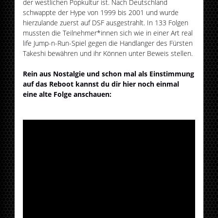
der westlichen Popkultur ist. Nach Deutschland
schwappte der Hype von 1999 bis 2001 und wurde
hierzulande zuerst auf DSF ausgestrahlt. In 133 Folgen
mussten die Teilnehmer*innen sich wie in einer Art real
life Jump-n-Run-Spiel gegen die Handlanger des Fürsten
Takeshi bewähren und ihr Können unter Beweis stellen.
Rein aus Nostalgie und schon mal als Einstimmung
auf das Reboot kannst du dir hier noch einmal
eine alte Folge anschauen: