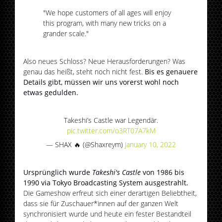
"We hope customers of all ages will enjoy
this program, with many new tricks on a
grander scale."
Also neues Schloss? Neue Herausforderungen? Was
genau das heißt, steht noch nicht fest.
Bis es genauere
Details gibt, müssen wir uns vorerst wohl noch
etwas gedulden.
Takeshi’s Castle war Legendär.
pic.twitter.com/o3RT07A7kM
— SHAX 🔥 (@Shaxreym)
January 10, 2022
Ursprünglich wurde
Takeshi's Castle
von 1986 bis
1990 via Tokyo Broadcasting System ausgestrahlt.
Die Gameshow erfreut sich einer derartigen Beliebtheit,
dass sie für Zuschauer*innen auf der ganzen Welt
synchronisiert wurde und heute ein fester Bestandteil