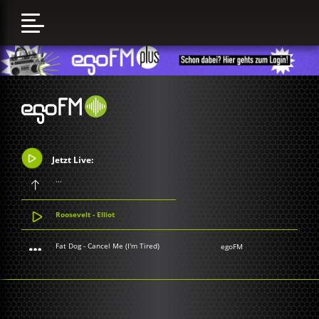
Jetzt Live:
...
Roosevelt - Elliot
Fat Dog - Cancel Me (I'm Tired)
egoFM