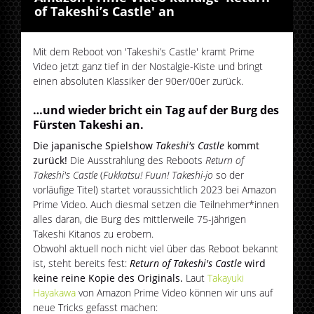
of Takeshi’s Castle' an
Mit dem Reboot von 'Takeshi’s Castle' kramt Prime
Video jetzt ganz tief in der Nostalgie-Kiste und bringt
einen absoluten Klassiker der 90er/00er zurück.
…und wieder bricht ein Tag auf der Burg des
Fürsten Takeshi an.
Die japanische Spielshow
Takeshi's Castle
kommt
zurück!
Die Ausstrahlung des Reboots
Return of
Takeshi's Castle
(
Fukkatsu! Fuun! Takeshi-jo
so der
vorläufige Titel) startet voraussichtlich 2023 bei Amazon
Prime Video. Auch diesmal setzen die Teilnehmer*innen
alles daran, die Burg des mittlerweile 75-jährigen
Takeshi Kitanos zu erobern.
Obwohl aktuell noch nicht viel über das Reboot bekannt
ist, steht bereits fest:
Return of Takeshi's Castle
wird
keine reine Kopie des Originals.
Laut
Takayuki
Hayakawa
von Amazon Prime Video können wir uns auf
neue Tricks gefasst machen: