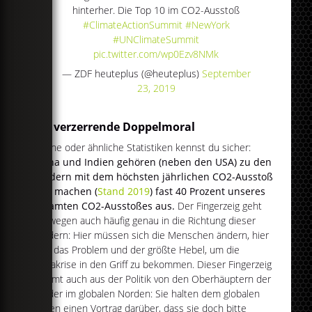
hinterher. Die Top 10 im CO2-Ausstoß
#ClimateActionSummit
#NewYork
#UNClimateSummit
pic.twitter.com/wp0Ezv8NMk
— ZDF heuteplus (@heuteplus)
September
23, 2019
Die verzerrende Doppelmoral
Solche oder ähnliche Statistiken kennst du sicher:
China und Indien gehören (neben den USA) zu den
Ländern mit dem höchsten jährlichen CO2-Ausstoß
und machen (
Stand 2019
) fast 40 Prozent unseres
gesamten CO2-Ausstoßes aus.
Der Fingerzeig geht
deswegen auch häufig genau in die Richtung dieser
Ländern: Hier müssen sich die Menschen ändern, hier
liegt das Problem und der größte Hebel, um die
Klimakrise in den Griff zu bekommen. Dieser Fingerzeig
kommt auch aus der Politik von den Oberhäuptern der
Länder im globalen Norden: Sie halten dem globalen
Süden einen Vortrag darüber, dass sie doch bitte