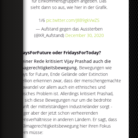
für Einkommensgruppen angeben. Das
sieht dann so aus, wie hier in der Grafik.
1/6
pic.twitter.com/J8B9gkVwZS
— Aufstand gegen das Aussterben
(@XR_Aufstand)
December 30, 2020
FridaysForFuture oder FridaysForToday?
In seiner Rede kritisiert Vijay Prashad auch die
Klimagerechtigkeitsbewegung.
Bewegungen wie
Fridays for Future, Ende Gelände oder Extinction
Rebellion erkennen zwar, dass der menschengemachte
Klimawandel vor allem auch ein ethnisches und
politisches Problem ist. Allerdings kritisiert Prashad,
dass sich diese Bewegungen nur um die bedrohte
Zukunft der mittelständigen Industrieländer sorgt -
weniger aber der jetzt schon verheerenden
Lebensverhältnisse in anderen Ländern. Er sagt, dass
die Klimagerechtigkeitsbewegung hier ihren Fokus
ändern müsse: