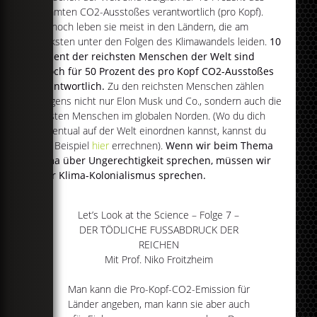
gesamten CO2-Ausstoßes verantwortlich (pro Kopf).
Dennoch leben sie meist in den Ländern, die am
stärksten unter den Folgen des Klimawandels leiden.
10
Prozent der reichsten Menschen der Welt sind
jedoch für 50 Prozent des pro Kopf CO2-Ausstoßes
verantwortlich.
Zu den reichsten Menschen zählen
übrigens nicht nur Elon Musk und Co., sondern auch die
meisten Menschen im globalen Norden. (Wo du dich
prozentual auf der Welt einordnen kannst, kannst du
zum Beispiel
hier
errechnen).
Wenn wir beim Thema
Klima über Ungerechtigkeit sprechen, müssen wir
über Klima-Kolonialismus sprechen.
Let’s Look at the Science – Folge 7 –
DER TÖDLICHE FUSSABDRUCK DER
REICHEN
Mit Prof. Niko Froitzheim
Man kann die Pro-Kopf-CO2-Emission für
Länder angeben, man kann sie aber auch