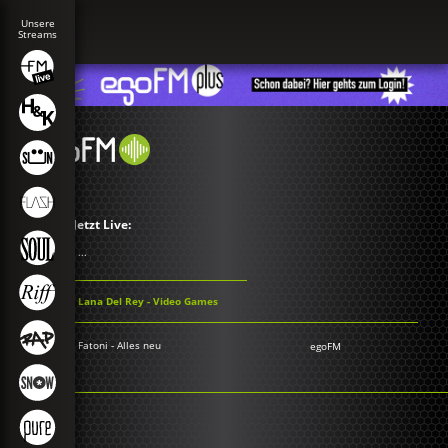
Jetzt Live:
...
Lana Del Rey - Video Games
Fatoni - Alles neu
egoFM