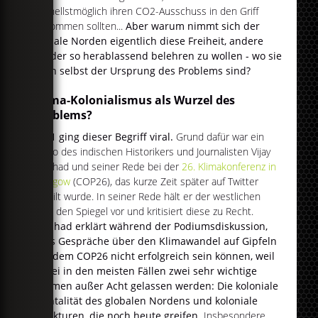
schnellstmöglich ihren CO2-Ausschuss in den Griff
bekommen sollten...
Aber warum nimmt sich der
globale Norden eigentlich diese Freiheit, andere
Länder so herablassend belehren zu wollen - wo sie
doch selbst der Ursprung des Problems sind?
Klima-Kolonialismus als Wurzel des
Problems?
2021 ging dieser Begriff viral.
Grund dafür war ein
Video des indischen Historikers und Journalisten Vijay
Prashad und seiner Rede bei der
26. Klimakonferenz in
Glasgow
(COP26), das kurze Zeit später auf Twitter
geteilt wurde. In seiner Rede hält er der westlichen
Welt den Spiegel vor und kritisiert diese zu Recht.
Prashad erklärt während der Podiumsdiskussion,
dass Gespräche über den Klimawandel auf Gipfeln
wie dem COP26 nicht erfolgreich sein können, weil
dabei in den meisten Fällen zwei sehr wichtige
Themen außer Acht gelassen werden: Die koloniale
Mentalität des globalen Nordens und koloniale
Strukturen, die noch heute greifen.
Insbesondere