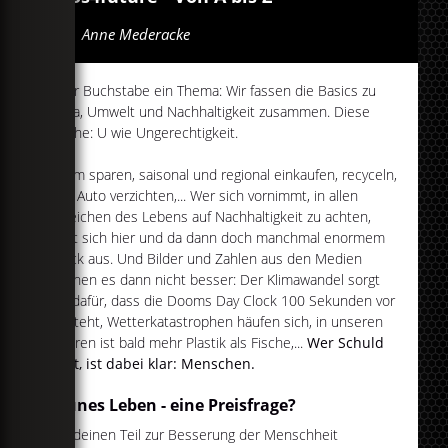
Von
Anne Mederacke
Jeder Buchstabe ein Thema: Wir fassen die Basics zu
Klima, Umwelt und Nachhaltigkeit zusammen. Diese
Woche: U wie Ungerechtigkeit.
Strom sparen, saisonal und regional einkaufen, recyceln,
aufs Auto verzichten,... Wer sich vornimmt, in allen
Bereichen des Lebens auf Nachhaltigkeit zu achten,
setzt sich hier und da dann doch manchmal enormem
Druck aus. Und Bilder und Zahlen aus den Medien
machen es dann nicht besser: Der Klimawandel sorgt
u.a. dafür, dass die Dooms Day Clock 100 Sekunden vor
12 steht, Wetterkatastrophen häufen sich, in unseren
Meeren ist bald mehr Plastik als Fische,...
Wer Schuld
trägt, ist dabei klar: Menschen.
Grünes Leben - eine Preisfrage?
Um deinen Teil zur Besserung der Menschheit