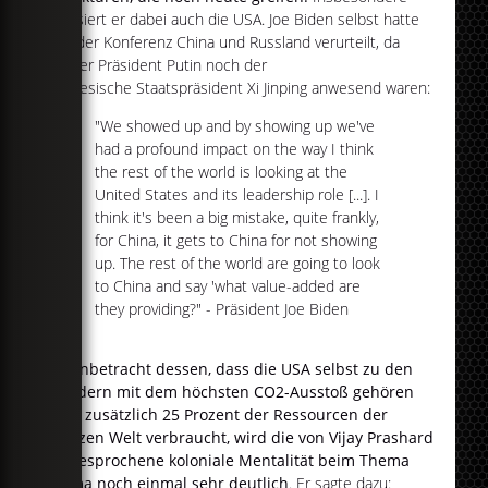
kritisiert er dabei auch die USA. Joe Biden selbst hatte
bei der Konferenz China und Russland verurteilt, da
weder Präsident Putin noch der
chinesische Staatspräsident Xi Jinping anwesend waren:
"We showed up and by showing up we've
had a profound impact on the way I think
the rest of the world is looking at the
United States and its leadership role [...]. I
think it's been a big mistake, quite frankly,
for China, it gets to China for not showing
up. The rest of the world are going to look
to China and say 'what value-added are
they providing?" - Präsident Joe Biden
In Anbetracht dessen, dass die USA selbst zu den
Ländern mit dem höchsten CO2-Ausstoß gehören
und zusätzlich 25 Prozent der Ressourcen der
ganzen Welt verbraucht, wird die von Vijay Prashard
angesprochene koloniale Mentalität beim Thema
Klima noch einmal sehr deutlich
. Er sagte dazu: