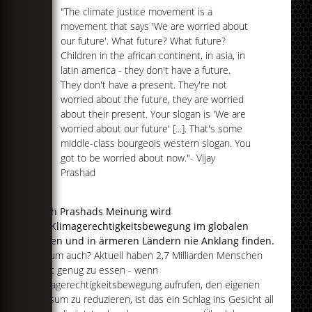
"The climate justice movement is a
movement that says 'We are worried about
our future'. What future? What future?
Children in the african continent, in asia, in
latin america - they don't have a future.
They don't have a present. They're not
worried about the future, they are worried
about their present. Your slogan is 'We are
worried about our future' [...]. That's some
middle-class bourgeois western slogan. You
got to be worried about now."- Vijay
Prashad
Nach Prashads Meinung wird
die Klimagerechtigkeitsbewegung im globalen
Süden und in ärmeren Ländern nie Anklang finden.
Warum auch? Aktuell haben 2,7 Milliarden Menschen
nicht genug zu essen - wenn
Klimagerechtigkeitsbewegung aufrufen, den eigenen
Konsum zu reduzieren, ist das ein Schlag ins Gesicht all