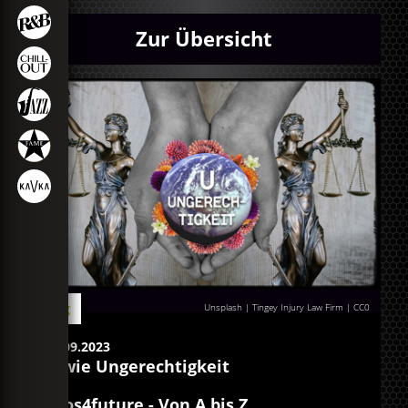
Zur Übersicht
Blog
Unsplash | Tingey Injury Law Firm
|
CC0
20.09.2023
U wie Ungerechtigkeit
egos4future - Von A bis Z