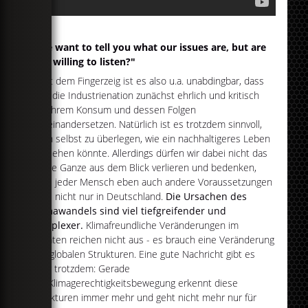
"We want to tell you what our issues are, but are
you willing to listen?"
Statt dem Fingerzeig ist es also u.a. unabdingbar, dass
sich die Industrienation zunächst ehrlich und kritisch
mit ihrem Konsum und dessen Folgen
auseinandersetzen. Natürlich ist es trotzdem sinnvoll,
auch selbst zu überlegen, wie ein nachhaltigeres Leben
aussehen könnte. Allerdings dürfen wir dabei nicht das
große Ganze aus dem Blick verlieren und bedenken,
dass jeder Mensch eben auch andere Voraussetzungen
hat - nicht nur in Deutschland.
Die Ursachen des
Klimawandels sind viel tiefgreifender und
komplexer.
Klimafreundliche Veränderungen im
privaten reichen nicht aus - es brauch eine Veränderung
der globalen Strukturen. Eine gute Nachricht gibt es
aber trotzdem: Gerade
die Klimagerechtigkeitsbewegung erkennt diese
Strukturen immer mehr und geht nicht mehr nur für