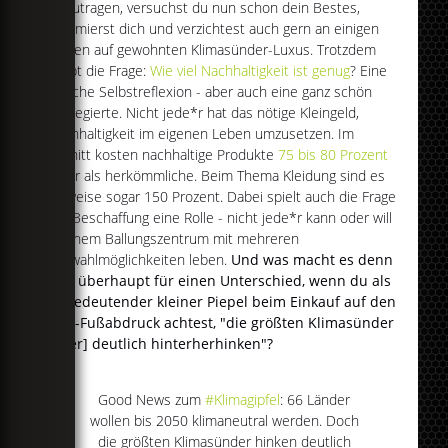
beizutragen, versuchst du nun schon dein Bestes,
informierst dich und verzichtest auch gern an einigen
Stellen auf gewohnten Klimasünder-Luxus. Trotzdem
bleibt die Frage:
Wie viel Nachhaltigkeit ist genug
? Eine
löbliche Selbstreflexion - aber auch eine ganz schön
privilegierte. Nicht jede*r hat das nötige Kleingeld,
Nachhaltigkeit im eigenen Leben umzusetzen. Im
Schnitt kosten nachhaltige Produkte
75 bis 80 Prozent
mehr als herkömmliche. Beim Thema Kleidung sind es
teilweise sogar 150 Prozent. Dabei spielt auch die Frage
der Beschaffung eine Rolle - nicht jede*r kann oder will
in einem Ballungszentrum mit mehreren
Auswahlmöglichkeiten leben.
Und was macht es denn
nun überhaupt für einen Unterschied, wenn du als
unbedeutender kleiner Piepel beim Einkauf auf den
CO2-Fußabdruck achtest, "die größten Klimasünder
[aber] deutlich hinterherhinken"?
Good News zum
#Klimagipfel
: 66 Länder
wollen bis 2050 klimaneutral werden. Doch
die größten Klimasünder hinken deutlich