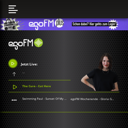
Jetzt Live:
...
The Cure - Cut Here
Swimming Paul - Sunset Of My Youth
egoFM Wochenende
-
Gloria Grünwald