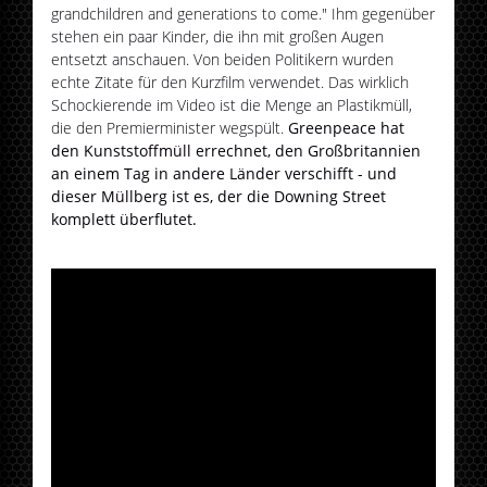
grandchildren and generations to come." Ihm gegenüber
stehen ein paar Kinder, die ihn mit großen Augen
entsetzt anschauen. Von beiden Politikern wurden
echte Zitate für den Kurzfilm verwendet. Das wirklich
Schockierende im Video ist die Menge an Plastikmüll,
die den Premierminister wegspült.
Greenpeace hat
den Kunststoffmüll errechnet, den Großbritannien
an einem Tag in andere Länder verschifft - und
dieser Müllberg ist es, der die Downing Street
komplett überflutet.