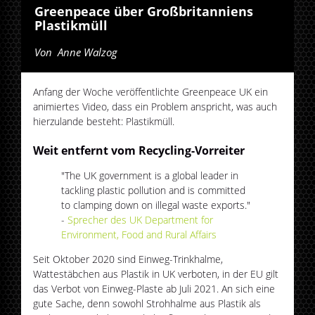
Greenpeace über Großbritanniens
Plastikmüll
Von
Anne Walzog
Anfang der Woche veröffentlichte Greenpeace UK ein
animiertes Video, dass ein Problem anspricht, was auch
hierzulande besteht: Plastikmüll.
Weit entfernt vom Recycling-Vorreiter
"The UK government is a global leader in
tackling plastic pollution and is committed
to clamping down on illegal waste exports."
-
Sprecher des UK Department for
Environment, Food and Rural Affairs
Seit Oktober 2020 sind Einweg-Trinkhalme,
Wattestäbchen aus Plastik in UK verboten, in der EU gilt
das Verbot von Einweg-Plaste ab Juli 2021. An sich eine
gute Sache, denn sowohl Strohhalme aus Plastik als