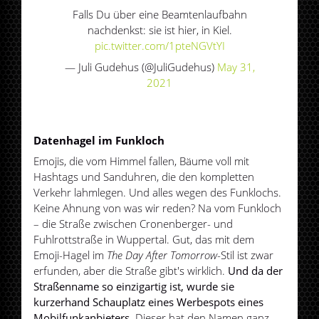
Falls Du über eine Beamtenlaufbahn
nachdenkst: sie ist hier, in Kiel.
pic.twitter.com/1pteNGVtYI
— Juli Gudehus (@JuliGudehus)
May 31,
2021
Datenhagel im Funkloch
Emojis, die vom Himmel fallen, Bäume voll mit
Hashtags und Sanduhren, die den kompletten
Verkehr lahmlegen. Und alles wegen des Funklochs.
Keine Ahnung von was wir reden? Na vom Funkloch
– die Straße zwischen Cronenberger- und
Fuhlrottstraße in Wuppertal. Gut, das mit dem
Emoji-Hagel im
The Day After Tomorrow
-Stil ist zwar
erfunden, aber die Straße gibt's wirklich.
Und da der
Straßenname so einzigartig ist, wurde sie
kurzerhand Schauplatz eines Werbespots eines
Mobilfunkanbieters.
Dieser hat den Namen ganz