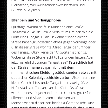
Bierbächen, Weißweinschorlen-Wasserfällen und
Glühwein-Geysiren.
Elfenbein und Vorhangphobie
Quizfrage: Warum heißt in München eine Straße
Tangastraße? A: Die Straße verläuft im Dreieck, wie die
Form eines Tangas. B: die Bewohner*innen dieser
Straße haben grundsätzlich etwas gegen Vorhänge oder
C: In dieser Straße wohnte Alfred Tanga, der Erfinder
des Tangas... Okay, keine der Antworten ist richtig.
Wobei wir diese Storys echt toll gefunden hätten. Aber
jetzt mal ehrlich, warum Tangastraße?
Tatsächlich hat
der Straßenname so gar nicht mit dem
minimalistischen Kleidungsstück, sondern etwas mit
deutscher Kolonialgeschichte zu tun.
Also - hier eine
kleine Geschichtsstunde: Tanga ist die zweitgrößte
Hafenstadt von Tansania an der Küste Ostafrikas und
war Ende des 19. Jahrhunderts ein Umschlagplatz für
Elfenbein und Sklaven. Zum Leidwesen von Tier und
Mensch war zu dieser Zeit beides äußerst beliebt.
Und
ganz nach dem Motto der Kolonialgeschichte: "Was