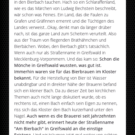
in den Bierbach tauchen. Hach so ein Schlaraffenland,
wie es das Märchen von Ludwig Bechstein beschreibt,
wär schon was Feines. Ein Land, das die Faulen zu
Grafen und Gräfinnen ernennt und die Tüchtigen des
Landes verweist...Okay, denkt man da länger drüber
nach, ist das ganze Land zum Scheitern verurteilt. Also
aus der Traum von fliegenden Brathähnchen und
Bierbächen. Wobei, den Bierbach gibt's tatsächlich.
Wenn auch nur als Straßenname in Greifswald in
Mecklenburg-Vorpommern. Und das kam so:
Schon die
Mönche in Greifswald wussten, was gut ist.
Immerhin waren sie für das Bierbrauen im Kloster
bekannt.
Für die Herstellung von Bier ist Wasser
unabdingbar und in direkter Nähe der Brauerei befand
sich ein kleiner Bach. Da zu dieser Zeit bei kirchlichen
Themen auch nicht lange diskutiert wurde, ob es
rechtens ist, einen Bach einfach sein Eigen zu nennen,
riss sich das Kloster den Bach kurzerhand unter den
Nagel.
Auch wenn es die Brauerei seit Jahrzehnten
nicht mehr gibt, erinnert heute der Straßenname
"Am Bierbach" in Greifswald an die einstige
Existenz.
Und wir träumen jetzt mal weiter von echten