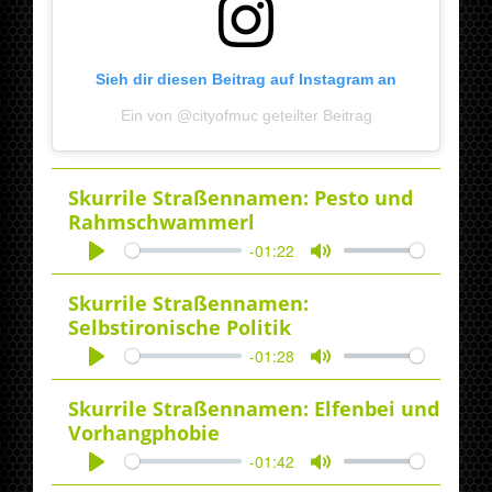
Sieh dir diesen Beitrag auf Instagram an
Ein von @cityofmuc geteilter Beitrag
Skurrile Straßennamen: Pesto und
Rahmschwammerl
-01:22
Play
Mute
Skurrile Straßennamen:
Selbstironische Politik
-01:28
Play
Mute
Skurrile Straßennamen: Elfenbei und
Vorhangphobie
-01:42
Play
Mute