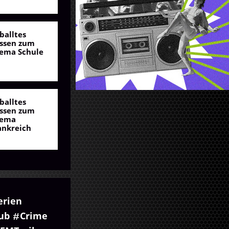
balltes
ssen zum
ema Schule
balltes
ssen zum
ema
ankreich
erien
ub
Crime