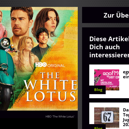
Zur Übe
Diese Artike
Dich auch
interessiere
eg
ei
Blog
Da
To
HBO 'The White Lotus'
Ju
20
Blog