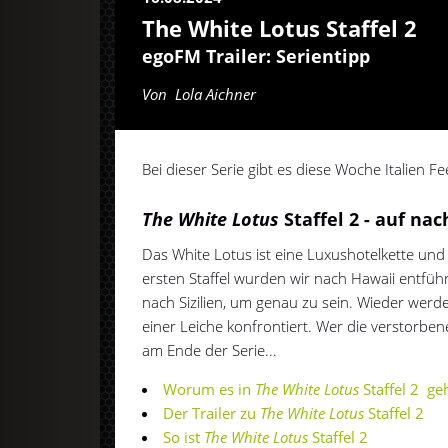
The White Lotus Staffel 2
egoFM Trailer: Serientipp
Von
Lola Aichner
Bei dieser Serie gibt es diese Woche Italien F
The White Lotus
Staffel 2 - auf nac
Das White Lotus ist eine Luxushotelkette und e
ersten Staffel wurden wir nach Hawaii entführt,
nach Sizilien, um genau zu sein. Wieder werd
einer Leiche konfrontiert. Wer die verstorbene
am Ende der Serie...
Worum es in
The White Lotus
Staffel 2 ge
Der Trailer zu
The
White Lotus
Staffel 2
So ist
The
White Lotus
Staffel 2