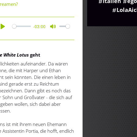
Italien
ego
treamen?
LolaAi
-03:00
Play
Mute
e
White Lotus
geht
lichkeiten aufeinander. Da wären
e, die mit Harper und Ethan
t sein könnten. Die einen leben in
 sind gerade erst zu Reichtum
ezeichnen. Dann gibt es noch das
r Sohn und Großvater - die sich auf
egeben wollen, sich dabei aber
assen.
eins ist mit ihrem neuen Ehemann
 Assistentin Portia, die hofft, endlich