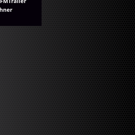
FMTrailer
chner