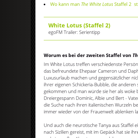
Wo kann man
The
White Lotus
Staffel 2 s
White Lotus (Staffel 2)
egoFM Trailer: Serientipp
Worum es bei der zweiten Staffel von
Th
Im White Lotus treffen verschiedenste Persön
das befreundete Ehepaar Cameron und Daphn
Luxusurlaub machen und gegensätzlicher nich
ihrer eigenen Schickeria-Bubble, die anderen
gekommen und man würde sie her als woke b
Dreiergespann Dominic, Albie und Bert - Vate
die Suche nach ihren italienischen Wurzeln b
immer wieder von der Frauenwelt ablenken l
Und auch die neurotische Tanya aus Staffel 
nach Sizilien gereist, mit im Gepäck hat sie ihre