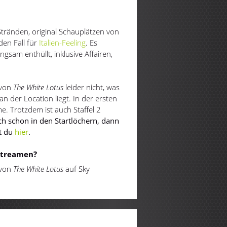
tränden, original Schauplätzen von
en Fall für
Italien-Feeling
. Es
gsam enthüllt, inklusive Affairen,
l von
The
White Lotus
leider nicht, was
 der Location liegt. In der ersten
e. Trotzdem ist auch Staffel 2
uch schon in den Startlöchern, dann
st du
hier
.
 streamen?
 von
The
White Lotus
auf Sky