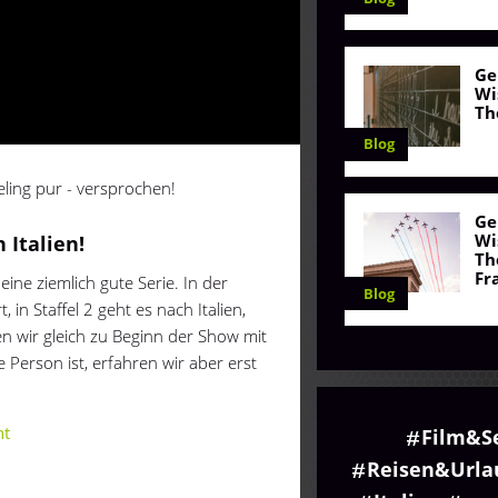
Ge
Wi
Th
Blog
eeling pur - versprochen!
Ge
Wi
h Italien!
Th
Fr
ine ziemlich gute Serie. In der
Blog
 in Staffel 2 geht es nach Italien,
en wir gleich zu Beginn der Show mit
 Person ist, erfahren wir aber erst
ht
Film&S
Reisen&Urla