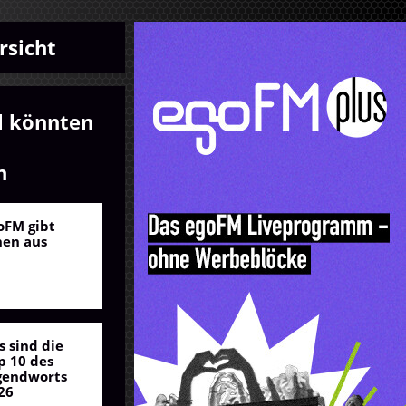
rsicht
l könnten
n
oFM gibt
nen aus
s sind die
p 10 des
gendworts
26