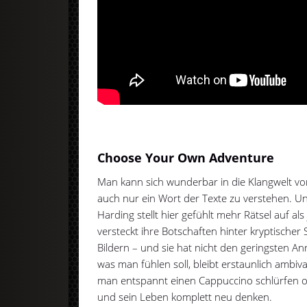
Choose Your Own Adventure
Man kann sich wunderbar in die Klangwelt v
auch nur ein Wort der Texte zu verstehen. Un
Harding stellt hier gefühlt mehr Rätsel auf a
versteckt ihre Botschaften hinter kryptischer
Bildern – und sie hat nicht den geringsten An
was man fühlen soll, bleibt erstaunlich ambiv
man entspannt einen Cappuccino schlürfen o
und sein Leben komplett neu denken.