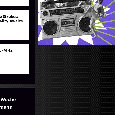
e Strokes:
ality Awaits
oFM 42
rWoche
umann