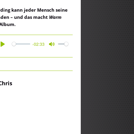
rding kann jeder Mensch seine
inden – und das macht
Warm
 Album.
-02:33
Play
Mute
Chris