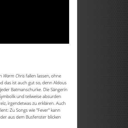
on
Warm Chris
fallen lassen, ohne
d das ist auch gut so, denn Aldous
ls jeder Batmanschurke. Die Sängerin
 Symbolik und teilweise absurden
reiz, irgendetwas zu erklären. Auch
alent: Zu Songs wie "Fever" kann
der aus dem Busfenster blicken