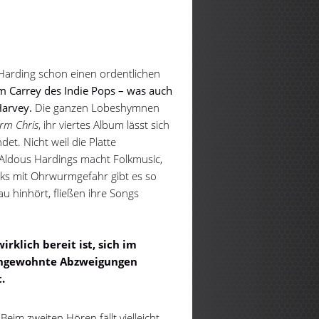
 Harding schon einen ordentlichen
m Carrey des Indie Pops – was auch
Harvey.
Die ganzen Lobeshymnen
rm Chris
, ihr viertes Album lässt sich
det. Nicht weil die Platte
Aldous Hardings macht Folkmusic,
ks mit Ohrwurmgefahr gibt es so
u hinhört, fließen ihre Songs
klich bereit ist, sich im
e ungewohnte Abzweigungen
.
Beim zweiten Hören fällt vielleicht