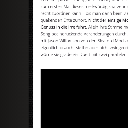
zum ersten Mal dieses merkwürdig knarzende
recht zuordnen kann – bis man dann beim vi
quakenden Ente zuhört.
Nicht der einzige M
Genuss in die Irre führt.
Allein ihre Stimme m
Song beeindruckende Veränderungen durch. 
mit Jason Williamson von den Sleaford Mods e
eigentlich braucht sie ihn aber nicht zwingend
würde sie grade ein Duett mit zwei parallelen