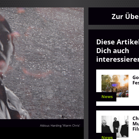
Zur Übe
Diese Artike
Dich auch
interessiere
Go
Fe
News
Ch
Mu
Aldous Harding 'Warm Chris'
Fi
News