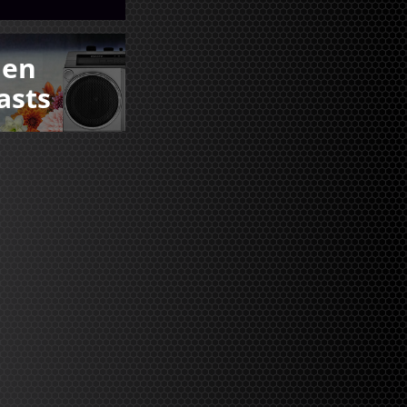
den
asts