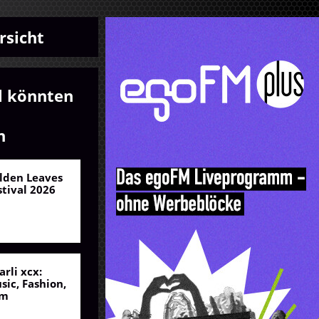
rsicht
l könnten
n
lden Leaves
stival 2026
arli xcx:
sic, Fashion,
lm