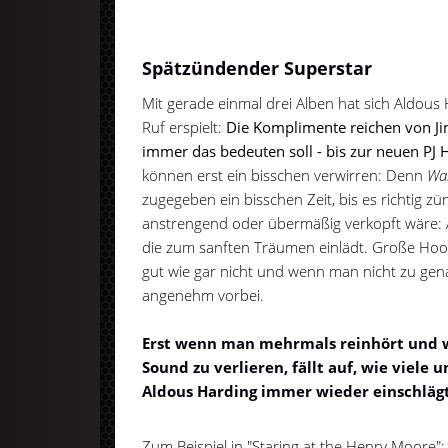
Spätzündender Superstar
Mit gerade einmal drei Alben hat sich Aldous
Ruf erspielt:
Die Komplimente reichen von Ji
immer das bedeuten soll - bis zur neuen PJ 
können erst ein bisschen verwirren: Denn
Wa
zugegeben ein bisschen Zeit, bis es richtig zün
anstrengend oder übermäßig verkopft wäre: 
die zum sanften Träumen einlädt. Große Hoo
gut wie gar nicht und wenn man nicht zu gena
angenehm vorbei.
Erst wenn man mehrmals reinhört und wir
Sound zu verlieren, fällt auf, wie viel
Aldous Harding immer wieder einschlägt
Zum Beispiel in "Staring at the Henry Moore": 