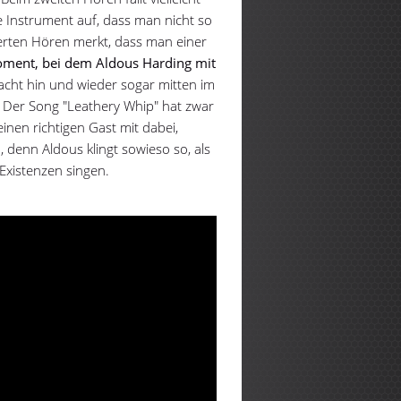
 Instrument auf, dass man nicht so
erten Hören merkt, dass man einer
oment, bei dem Aldous Harding mit
acht hin und wieder sogar mitten im
Der Song "Leathery Whip" hat zwar
inen richtigen Gast mit dabei,
, denn Aldous klingt sowieso so, als
 Existenzen singen.