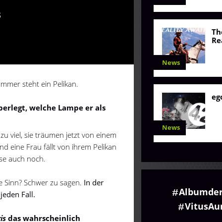
s
Th
Re
News
ummer steht ein Pelikan.
eg
berlegt, welche Lampe er als
News
zu viel, sie träumen jetzt von einem
 eine Frau fällt von ihrem Pelikan
se auch noch.
e Sinn? Schwer zu sagen.
In der
Albumde
jeden Fall.
VitusA
is
das wahrscheinlich