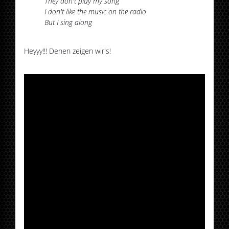
They don't play my song
I don't like the music on the radio
But I sing along
Heyyy!!! Denen zeigen wir's!