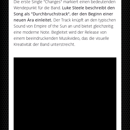
Die erste Single "Changes" markiert einen bedeutenden
Wendepunkt für die Band.
Luke Steele beschreibt den
Song als "Durchbruchstrack", der den Beginn einer
neuen Ära einleitet.
Der Track knüpft an den typischen
Sound von Empire of the Sun an und bietet gleichzeitig
eine moderne Note. Begleitet wird der Release von
einem beeindruckenden Musikvideo, das die visuelle
Kreativität der Band unterstreicht​.