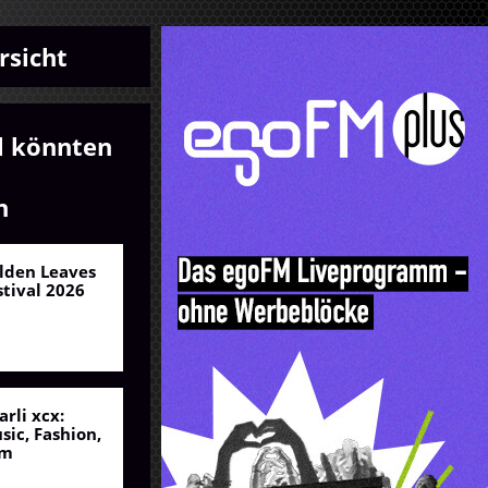
rsicht
l könnten
n
lden Leaves
stival 2026
arli xcx:
sic, Fashion,
lm