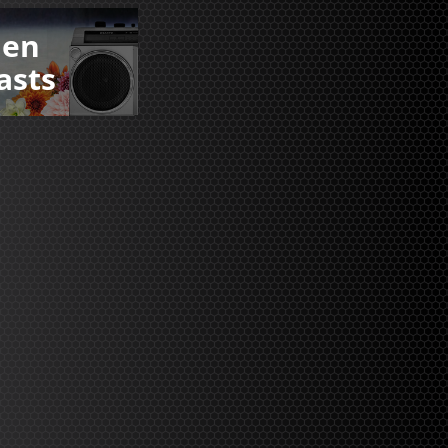
den
asts