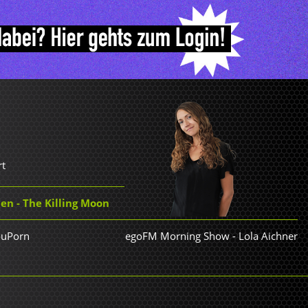
rt
n - The Killing Moon
ouPorn
egoFM Morning Show
-
Lola Aichner