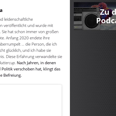
Zu 
ra
Podc
nd leidenschaftliche
en veröffentlicht und wurde mit
. Sie hat schon immer von großen
ebte. Anfang 2020 endete ihre
 überrumpelt … die Person, die ich
icht glücklich, und ich habe sie
nis. Diese Erfahrung verwandelte sie
Buttercup
.
Nach Jahren, in denen
Politik verschoben hat, klingt das
he Befreiung.