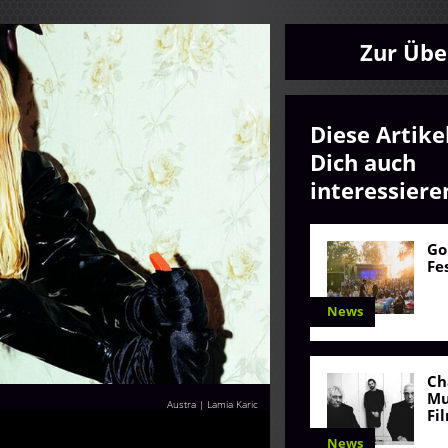
Zur Übe
Diese Artike
Dich auch
interessiere
Go
Fe
News
Ch
Mu
Austra | Lamia Karic
Fi
News