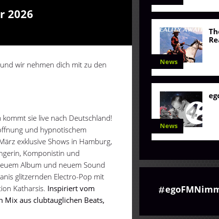
r 2026
Th
Re
News
 und wir nehmen dich mit zu den
eg
 kommt sie live nach Deutschland!
News
Hoffnung und hypnotischem
 März exklusive Shows in Hamburg,
ngerin, Komponistin und
it neuem Album und neuem Sound
anis glitzernden Electro-Pop mit
egoFMNimm
tion Katharsis.
Inspiriert vom
n Mix aus clubtauglichen Beats,