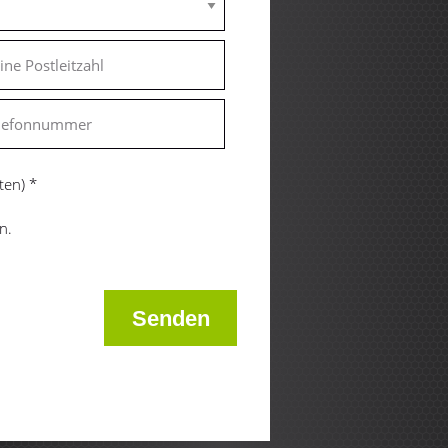
ten)
*
n.
Senden