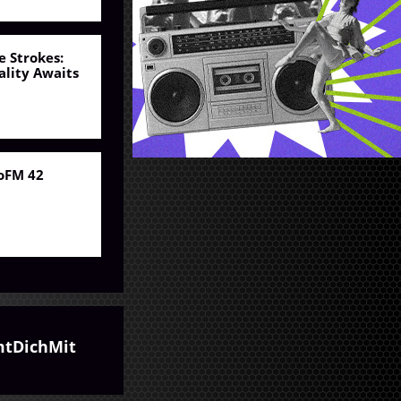
e Strokes:
ality Awaits
oFM 42
tDichMit