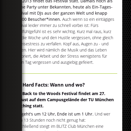
Seit 2013 findet das Festival statt. Damals noch als
kleine Party unter Bekannten, heute als Ein-Tages-
Festival mit DJs aus der ganzen Welt und knapp
10.000 Besucher*innen.
Auch wenn so ein eintägiges
Festival leider immer zu schnell vorbei ist: Fürs
Wohlfühlgefühl ist es sehr wichtig. Kurz mal raus, kurz
mal die Woche und den Hustle vergessen, ohne gleich
in Reisestress zu verfallen. Kopf aus, Augen zu - und
tanzen. Hier wird nämlich die Musik und das Leben
zelebriert, die Arbeit und der Stress wenigstens für
einen Tag vergessen und ausgiebig gefeiert.
Die Hard Facts: Wann und wo?
Das Back to the Woods Festival findet am 27.
August auf dem Campusgelände der TU München
Garching statt.
Los geht's um 12 Uhr, Ende ist um 1 Uhr.
Und wer
nach 13 Stunden noch nicht genug hat:
Anschließend steigt im BLITZ Club München eine