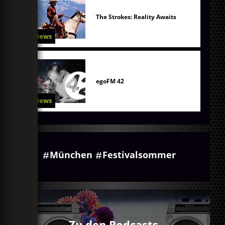
The Strokes: Reality Awaits
News
egoFM 42
News
München
Festivalsommer
Zu den Podcasts