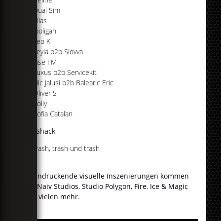
Dual Sim
Elias
Jooligan
Leo K
Leyla b2b Slovva
Lise FM
Luxus b2b Servicekit
Nic Jalusi b2b Balearic Eric
Oliver S
Polly
Sofia Catalan
ShitShack
trash, trash und trash
Beeindruckende visuelle Inszenierungen kommen
von Naiv Studios, Studio Polygon, Fire, Ice & Magic
und vielen mehr.