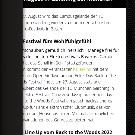
Am 27. August wird das Campusgelände der TU
München Garching wieder zu einem der schönsten
Elektro-Festivals in Bayern.
Ein Festival fürs Wohlfühlgefühl
Überschaubar, gemütlich, herzlich - Manege frei für
eines der besten Elektrofestivals Bayerns!
Gerade
erst hat das Schall im Schilf stattgefunden,
schon kommt der Veranstalter
Kellerkind
mit dem
nächsten Open Air Rave um die Ecke. Das Back to the
Woods Festival findet am 27. August statt und
verzaubert das Gelände der TU München Garching in
ein Elektro Festival. Ganz zuverlässig präsentiert das
Back to the Woods Festival ein geschmackssicheres
Line Up für Fans elektronischer Clubmusik, das von
Techno über House bis hin zu Minimal alle möglichen
Klangvariationen des Genres zu bieten hat.
Das Line Up vom Back to the Woods 2022