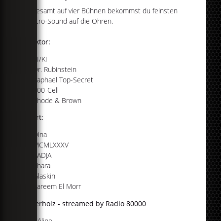
Insgesamt auf vier Bühnen bekommst du feinsten
Elektro-Sound auf die Ohren.
Reaktor:
KI/KI
Dr. Rubinstein
Raphael Top-Secret
600-Cell
Rhode & Brown
Court:
Dina
MCMLXXXV
AADJA
Phara
Glaskin
Kareem El Morr
Unterholz - streamed by Radio 80000
Céline