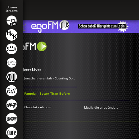
Jetzt Live:
Jonathan Jeremiah - Counting Down The Days
Pamela. - Better Than Before
Chocolat - Ah ouin
Musik, die alles ändert