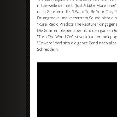
mittlerweile definiert: "Just A Little More Time"
nach Gitarrenindie, "I Want To Be Your Only Pe
Drumgroove und verzerrtem Sound nicht dire
"Rural Radio Predicts The Rapture" klingt gen
Die Gitarren bleiben aber nicht den ganzen
B
"Turn The World On" ist verträumter Indiepop
"Onward" darf sich die ganze Band noch alle
Schreddern.