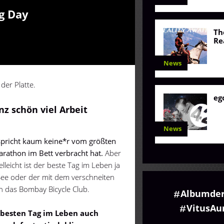
g Day
Th
Re
News
der Platte.
eg
nz schön viel Arbeit
News
 spricht kaum keine*r vom größten
rathon im Bett verbracht hat.
Aber
elleicht ist der beste Tag im Leben ja
ee oder der mit dem verschneiten
n das Bombay Bicycle Club.
Albumde
VitusA
 besten Tag im Leben auch