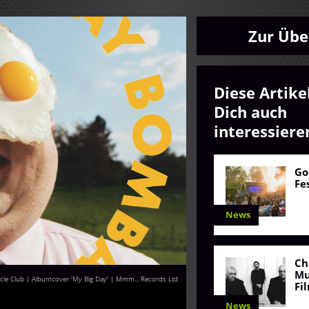
Zur Übe
Diese Artike
Dich auch
interessiere
Go
Fe
News
Ch
Mu
le Club | Albumcover 'My Big Day' | Mmm... Records Ltd
Fi
News