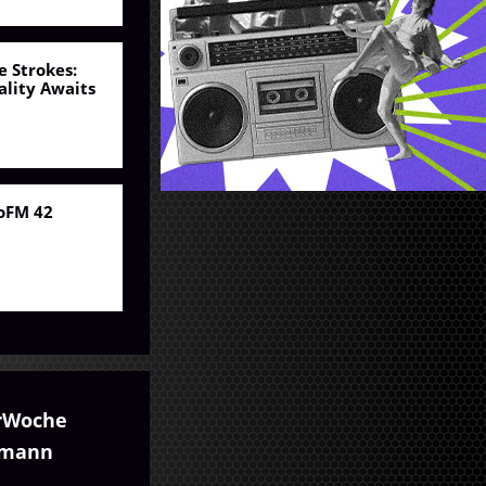
e Strokes:
ality Awaits
oFM 42
rWoche
umann