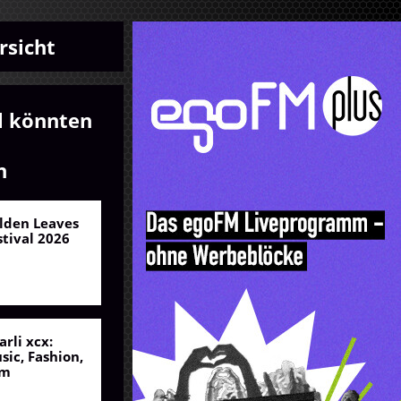
rsicht
l könnten
n
lden Leaves
stival 2026
arli xcx:
sic, Fashion,
lm