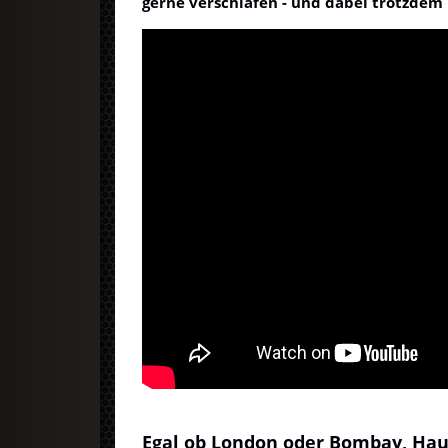
gerne verschlafen - und dabei trotzdem 
Egal ob London oder Bombay, Ha