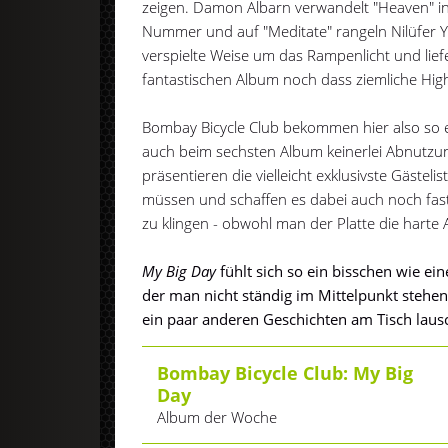
zeigen. Damon Albarn verwandelt "Heaven" in e
Nummer und auf "Meditate" rangeln Nilüfer 
verspielte Weise um das Rampenlicht und lie
fantastischen Album noch dass ziemliche High
Bombay Bicycle Club bekommen hier also so ei
auch beim sechsten Album keinerlei Abnutzun
präsentieren die vielleicht exklusivste Gästeli
müssen und schaffen es dabei auch noch fast
zu klingen - obwohl man der Platte die harte A
My Big Day
fühlt sich so ein bisschen wie ei
der man nicht ständig im Mittelpunkt stehe
ein paar anderen Geschichten am Tisch laus
Bombay Bicycle Club: My Big
Day
Album der Woche