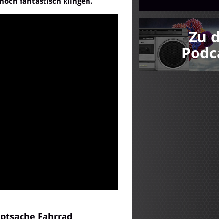
noch fantastisch klingen.
Zu 
Podc
uptsache Fahrrad