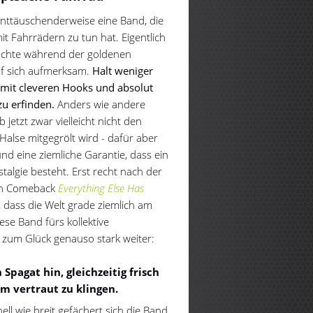
nttäuschenderweise eine Band, die
t Fahrrädern zu tun hat. Eigentlich
chte während der goldenen
uf sich aufmerksam.
Halt weniger
 mit cleveren Hooks und absolut
u erfinden.
Anders wie andere
jetzt zwar vielleicht nicht den
 Halse mitgegrölt wird - dafür aber
nd eine ziemliche Garantie, dass ein
algie besteht. Erst recht nach der
en Comeback
Everything Else Has
, dass die Welt grade ziemlich am
diese Band fürs kollektive
 zum Glück genauso stark weiter:
pagat hin, gleichzeitig frisch
m vertraut zu klingen.
ll wie breit gefächert sich die Band