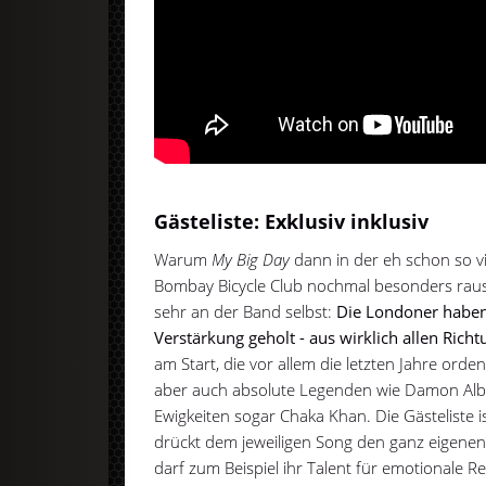
Gästeliste: Exklusiv inklusiv
Warum
My Big Day
dann in der eh schon so vi
Bombay Bicycle Club nochmal besonders rausst
sehr an der Band selbst:
Die Londoner haben
Verstärkung geholt - aus wirklich allen Rich
am Start, die vor allem die letzten Jahre orde
aber auch absolute Legenden wie Damon Albar
Ewigkeiten sogar Chaka Khan. Die Gästeliste i
drückt dem jeweiligen Song den ganz eigene
darf zum Beispiel ihr Talent für emotionale R