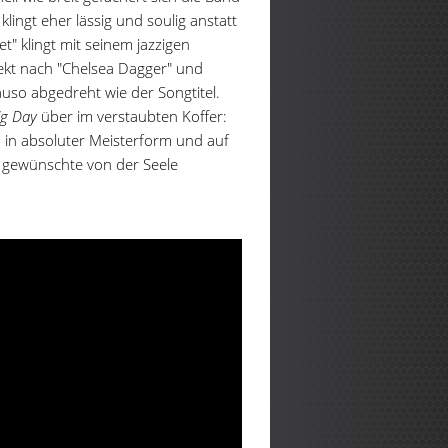
 klingt eher lässig und soulig anstatt
t" klingt mit seinem jazzigen
kt nach "Chelsea Dagger" und
auso abgedreht wie der Songtitel.
ig Day
über im verstaubten Koffer:
 in absoluter Meisterform und auf
s gewünschte von der Seele