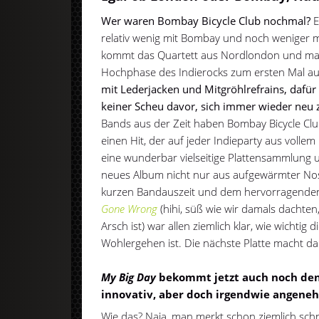
Wer waren Bombay Bicycle Club nochmal?
E
relativ wenig mit Bombay und noch weniger mi
kommt das Quartett aus Nordlondon und ma
Hochphase des Indierocks zum ersten Mal a
mit Lederjacken und Mitgröhlrefrains, dafür
keiner Scheu davor, sich immer wieder neu z
Bands aus der Zeit haben Bombay Bicycle Club 
einen Hit, der auf jeder Indieparty aus vollem
eine wunderbar vielseitige Plattensammlung u
neues Album nicht nur aus aufgewärmter Nost
kurzen Bandauszeit und dem hervorragend
Gone Wrong
(hihi, süß wie wir damals dachten
Arsch ist) war allen ziemlich klar, wie wichtig 
Wohlergehen ist. Die nächste Platte macht da
My Big Day
bekommt jetzt auch noch den S
innovativ, aber doch irgendwie angeneh
Wie das? Naja, man merkt schon ziemlich schne