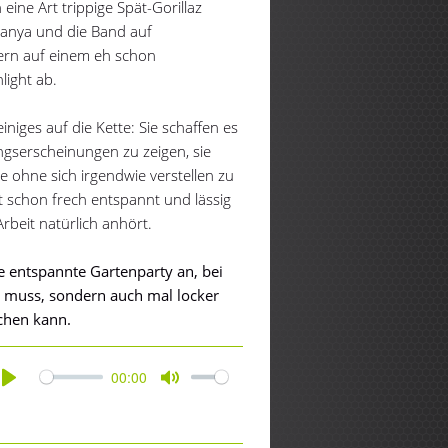
ine Art trippige Spät-Gorillaz
Yanya und die Band auf
fern auf einem eh schon
light ab.
niges auf die Kette: Sie schaffen es
gserscheinungen zu zeigen, sie
ste ohne sich irgendwie verstellen zu
 schon frech entspannt und lässig
rbeit natürlich anhört.
ne entspannte Gartenparty an, bei
n muss, sondern auch mal locker
chen kann.
00:00
Play
Mute