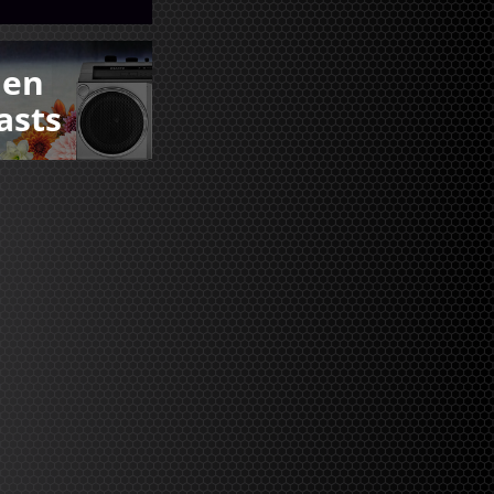
den
asts