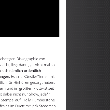
elseitigen Diskographie von
icht, liegt dann gar nicht mal so
 sich nämlich ordentlich
tungen:
Es sind Künstler*innen mit
ntlich für Hinhören gesorgt haben,
n und im größten Plottwist seit
st dabei nicht nur Show, jede*r
n Stempel auf. Holly Humberstone
efrains im Duett mit Jack Steadman