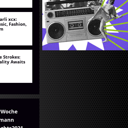
arli xcx:
sic, Fashion,
lm
e Strokes:
ality Awaits
rWoche
umann
ights2021