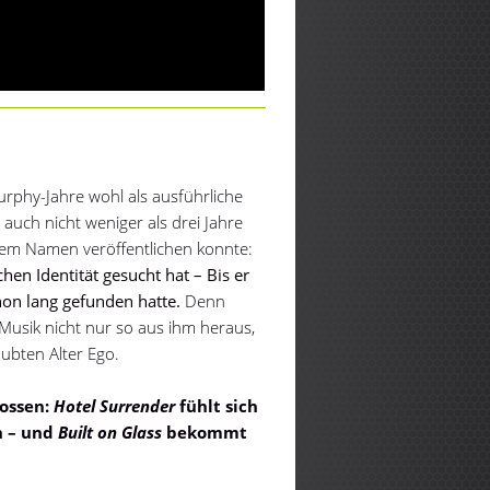
rphy-Jahre wohl als ausführliche
 auch nicht weniger als drei Jahre
igem Namen veröffentlichen konnte:
hen Identität gesucht hat – Bis er
chon lang gefunden hatte.
Denn
Musik nicht nur so aus ihm heraus,
aubten Alter Ego.
ossen:
Hotel Surrender
fühlt sich
n – und
Built on Glass
bekommt