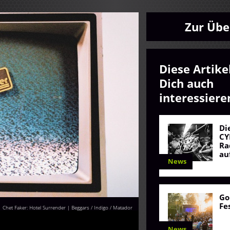
Zur Übe
Diese Artike
Dich auch
interessiere
Di
CY
Ra
au
News
Go
Fe
Chet Faker: Hotel Surrender | Beggars / Indigo / Matador
News