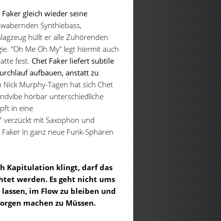
 Faker gleich wieder seine
wabernden Synthiebass,
hlagzeug hüllt er alle Zuhörenden
gie. "Oh Me Oh My" legt hiermit auch
atte fest.
Chet Faker liefert subtile
rchlauf aufbauen, anstatt zu
n Nick Murphy-Tagen hat sich Chet
ndvibe hörbar unterschiedliche
ft in eine
u" verzückt mit Saxophon und
et Faker in ganz neue Funk-Sphären
 Kapitulation klingt, darf das
htet werden. Es geht nicht ums
 lassen, im Flow zu bleiben und
Sorgen machen zu Müssen.