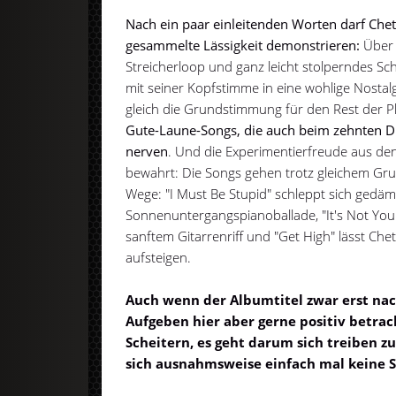
Nach ein paar einleitenden Worten darf Chet
gesammelte Lässigkeit demonstrieren:
Über 
Streicherloop und ganz leicht stolperndes Sc
mit seiner Kopfstimme in eine wohlige Nostal
gleich die Grundstimmung für den Rest der Pl
Gute-Laune-Songs, die auch beim zehnten Du
nerven
. Und die Experimentierfreude aus de
bewahrt: Die Songs gehen trotz gleichem Gru
Wege: "I Must Be Stupid" schleppt sich gedämp
Sonnenuntergangspianoballade, "It's Not Yo
sanftem Gitarrenriff und "Get High" lässt Ch
aufsteigen.
Auch wenn der Albumtitel zwar erst nach
Aufgeben hier aber gerne positiv betrac
Scheitern, es geht darum sich treiben zu
sich ausnahmsweise einfach mal keine 