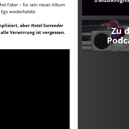
Chet Faker – für sein neues Album
r Ego wiederbelebt.
mpliziert, aber
Hotel Surrender
Zu 
alle Verwirrung ist vergessen.
Podc