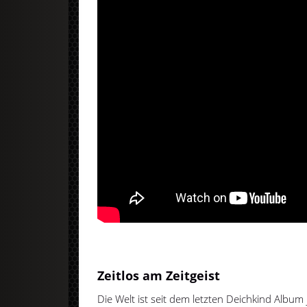
Zeitlos am Zeitgeist
Die Welt ist seit dem letzten Deichkind Album j