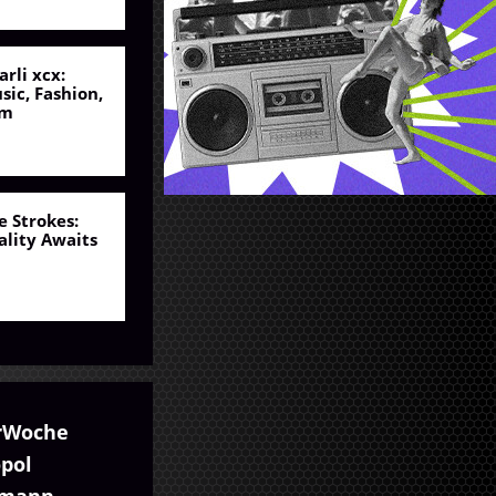
arli xcx:
sic, Fashion,
lm
e Strokes:
ality Awaits
rWoche
pol
umann