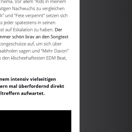
Thema. Vor allem "Kids in meinem
eutigen Nachwuchs zu vergleichen
k" und "Fete verpennt" setzen sich
s jeder spätestens in seinen
st auf Eskalation zu haben.
Der
immer schön brav an den Songtext
etongeschütze auf, um sich über
zzaabholen sagen und "Mehr Davon"
h den klischeehaftesten EDM Beat,
nem intensiv vielseitigen
 gern mal überfordernd direkt
ltreffern aufwartet.