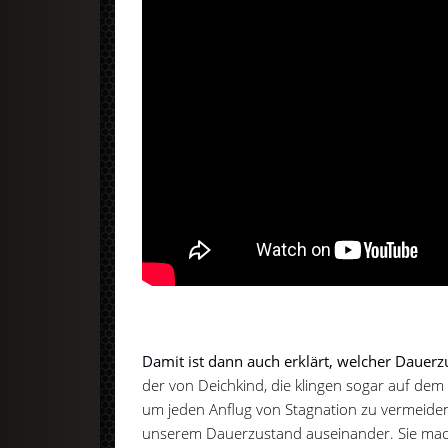
Damit ist dann auch erklärt, welcher Dauerzu
der von Deichkind, die klingen sogar auf dem
um jeden Anflug von Stagnation zu vermeiden.
unserem Dauerzustand auseinander. Sie ma