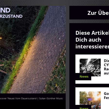
Zur Übe
Diese Artike
Dich auch
interessiere
Di
CY
Ra
au
News
Go
Fe
cover 'Neues Vom Dauerzustand | Sultan Günther Music
News