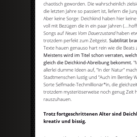
chaotisch geworden. Die wahrscheinlich zielsi
die letzten Jahre so passiert ist, liefern die J
Aber keine Sorge: Deichkind haben hier kei
voll mit Bezügen die in ein paar Jahren (….hof
Songs auf
Neues Vom Dauerzustand
haben etw
trotzdem perfekt zum Zeitgeist.
Subtilität br
Texte hauen genauso hart rein wie die Beat
Meistens wird im Titel schon verraten, welc
gleich die Deichkind-Abreibung bekommt.
"M
allerlei dumme Ideen auf, "In der Natur" mac
Stadtmenschen lustig und "Auch im Bentley Wi
Sorte Selfmade-Techmillionär*in, die gleichzei
trotzdem mysteriöserweise noch genug Zeit ha
rauszuhauen.
Trotz fortgeschrittenen Alter sind Deic
kreativ und bissig.