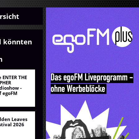
rsicht
l könnten
n
e ENTER THE
PHER
dioshow -
f egoFM
lden Leaves
stival 2026