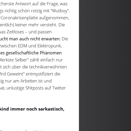
cherste Antwort auf die Frage, was
ungs richtig schön rotzig mit "Wutboy".
ne Coronakrisenplatte aufgenommen,
fentlich) keiner mehr versteht. Die
as Zeitloses – und passen
aucht man auch nicht erwarten:
Die
s zwischen EDM und Elektropunk
.
hes gesellschaftliche Phänomen
erkste Selber" zählt einfach nur
ht sich über die technikverwöhnten
rd Geweint" entmystifiziert die
tig nur am Arbeiten ist und
t, unlustige Shitposts auf Twitter
hkind immer noch sarkastisch,