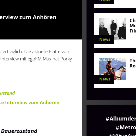
terview zum Anhören
Ch
Mu
Fi
News
träglich. Die aktuelle Platte von
 Interview mit egoFM Max hat Porky
Th
Re
News
ustand
tte Interview zum Anhören
Albumde
Metro
 Dauerzustand
VitusA