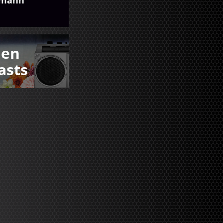
den
asts