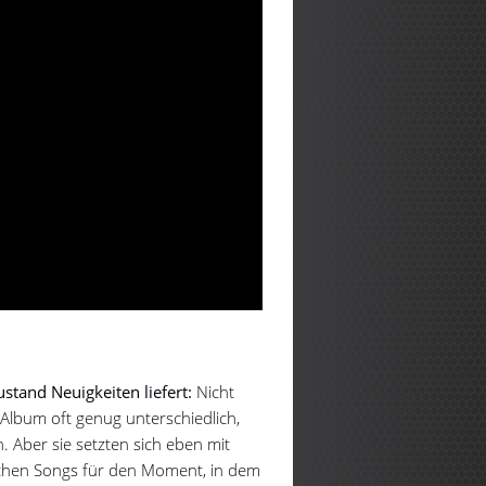
stand Neuigkeiten liefert:
Nicht
 Album oft genug unterschiedlich,
 Aber sie setzten sich eben mit
chen Songs für den Moment, in dem