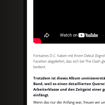
Fontaines D.C. haben mit ihrem Debüt
Dogrel
Facetten abgeliefert, das sich bei The Clash 
bedient.
Trotzdem ist dieses Album unmissverstä
Band, weil es einen detaillierten Quers
Arbeiterklasse
und den
Zeitgeist einer 
einfängt.
Wenn das nur der Anfang war, freuen wir un