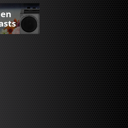
den
asts