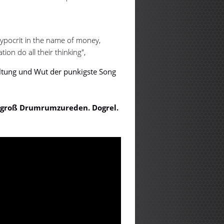
ypocrit in the name of money,
ion do all their thinking",
Haltung und Wut der punkigste Song
ne groß Drumrumzureden. Dogrel.