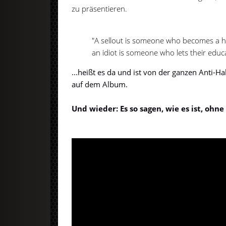
zu präsentieren.
"A sellout is someone who becomes a h
an idiot is someone who lets their educat
...heißt es da und ist von der ganzen Anti-
auf dem Album.
Und wieder: Es so sagen, wie es ist, oh