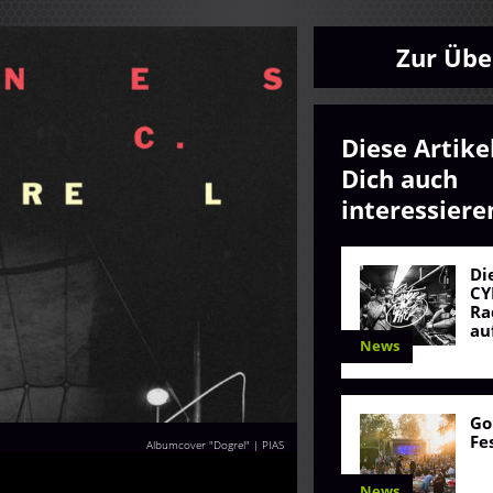
Zur Übe
Diese Artike
Dich auch
interessiere
Di
CY
Ra
au
News
Go
Fe
Albumcover "Dogrel" | PIAS
News