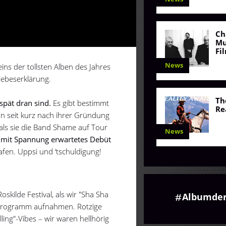
Ch
Mu
Fi
News
eins der tollsten Alben des Jahres
iebeserklärung.
Th
spät dran sind.
Es gibt bestimmt
Re
on seit kurz nach ihrer Gründung
als sie die Band Shame auf Tour
News
hr mit Spannung erwartetes Debüt
hlafen. Uppsi und ‘tschuldigung!
kilde Festival, als wir "Sha Sha
Albumde
-Programm aufnahmen. Rotzige
ling"-Vibes – wir waren hellhörig