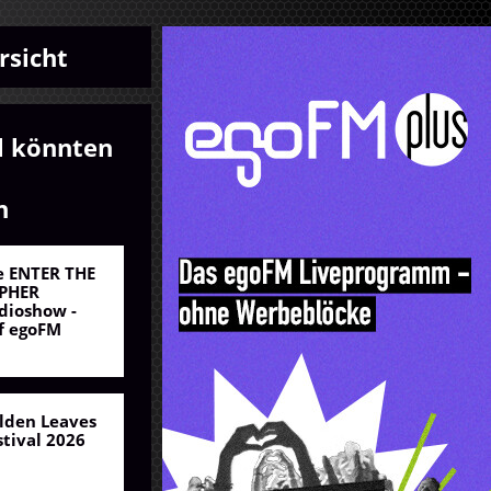
rsicht
l könnten
n
e ENTER THE
PHER
dioshow -
f egoFM
lden Leaves
stival 2026