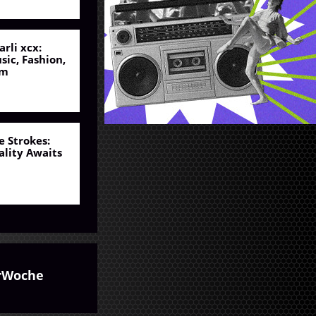
arli xcx:
sic, Fashion,
lm
e Strokes:
ality Awaits
rWoche