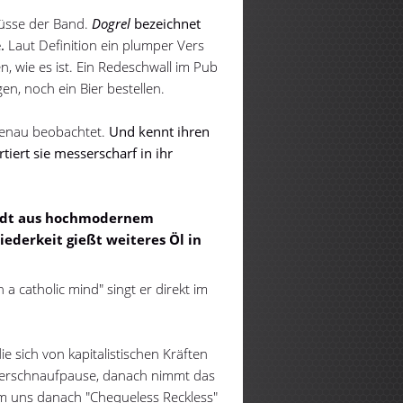
lüsse der Band.
Dogrel
bezeichnet
.
Laut Definition ein plumper Vers
, wie es ist. Ein Redeschwall im Pub
n, noch ein Bier bestellen.
genau beobachtet.
Und kennt ihren
iert sie messerscharf in ihr
adt
aus hochmodernem
iederkeit gießt weiteres Öl in
h a catholic mind" singt er direkt im
ie sich von kapitalistischen Kräften
 Verschnaufpause, danach nimmt das
um uns danach "Chequeless Reckless"