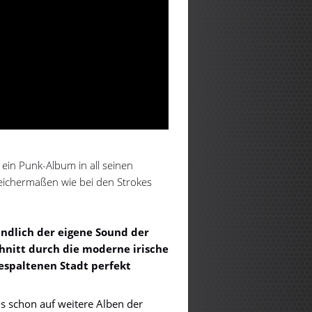
ein Punk-Album in all seinen
gleichermaßen wie bei den Strokes
ndlich der eigene Sound der
chnitt durch die
moderne irische
gespaltenen Stadt
perfekt
s schon auf weitere Alben der