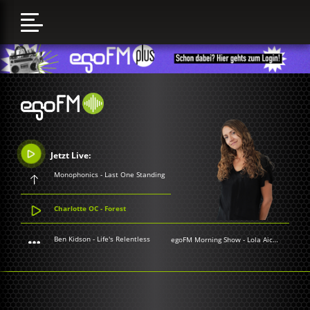
Jetzt Live:
Monophonics - Last One Standing
Charlotte OC - Forest
Ben Kidson - Life's Relentless
egoFM Morning Show
-
Lola Aichner