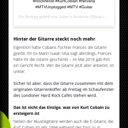
#RockNRoll #KurtCobain #Nirvana
#MTVUnplugged #MTV #Guitar
Ein Beitrag geteilt von
Julien's Auctions Official
(@juliens_auctions) am
Hinter der Gitarre steckt noch mehr
Eigentlich hatte Cobains Tochter Frances die Gitarre
geerbt. Ihr Ex-Mann Isaiah Silva sagt allerdings, Frances
hätte ihr die Gitarre geschenkt – im Mai 2018 gab ihm
ein Gericht Recht. Wer die Gitarre jetzt aber anbietet, ist
unklar.
Sicher ist aber, dass die Gitarre zusammen mit dem
originalen Gitarrenkoffer ab Freitag im Schaufenster
des Londoner Hard Rock Cafés stehen wird.
Das ist nicht das Einzige, was von Kurt Cobain zu
ersteigern ist
Neben der Akustikgitarre werden auch die E-Gitarre, die
Kurt Cobain im Jahr 1994 während der Tour zu In