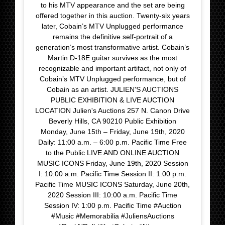
to his MTV appearance and the set are being
offered together in this auction. Twenty-six years
later, Cobain’s MTV Unplugged performance
remains the definitive self-portrait of a
generation’s most transformative artist. Cobain’s
Martin D-18E guitar survives as the most
recognizable and important artifact, not only of
Cobain’s MTV Unplugged performance, but of
Cobain as an artist. JULIEN'S AUCTIONS
PUBLIC EXHIBITION & LIVE AUCTION
LOCATION Julien's Auctions 257 N. Canon Drive
Beverly Hills, CA 90210 Public Exhibition
Monday, June 15th – Friday, June 19th, 2020
Daily: 11:00 a.m. – 6:00 p.m. Pacific Time Free
to the Public LIVE AND ONLINE AUCTION
MUSIC ICONS Friday, June 19th, 2020 Session
I: 10:00 a.m. Pacific Time Session II: 1:00 p.m.
Pacific Time MUSIC ICONS Saturday, June 20th,
2020 Session III: 10:00 a.m. Pacific Time
Session IV: 1:00 p.m. Pacific Time #Auction
#Music #Memorabilia #JuliensAuctions