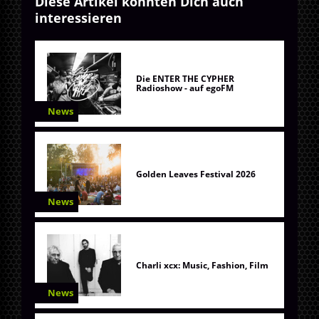
Diese Artikel könnten Dich auch
interessieren
Die ENTER THE CYPHER
Radioshow - auf egoFM
News
Golden Leaves Festival 2026
News
Charli xcx: Music, Fashion, Film
News