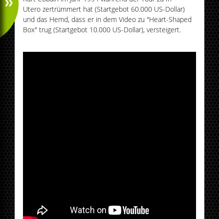
Utero zertrümmert hat (Startgebot 60.000 US-Dollar)
und das Hemd, dass er in dem Video zu "Heart-Shaped
Box" trug (Startgebot 10.000 US-Dollar), versteigert.