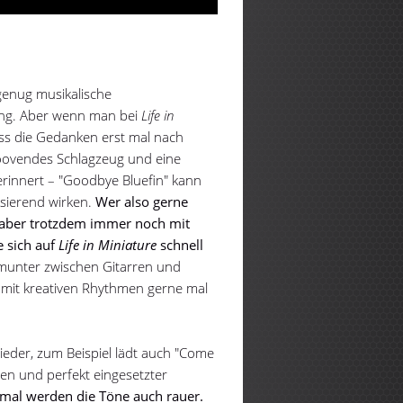
 genug musikalische
ng. Aber wenn man bei
Life in
ass die Gedanken erst mal nach
roovendes Schlagzeug und eine
erinnert – "Goodbye Bluefin" kann
sierend wirken.
Wer also gerne
r aber trotzdem immer noch mit
e sich auf
Life in Miniature
schnell
munter zwischen Gitarren und
 mit kreativen Rhythmen gerne mal
ieder, zum Beispiel lädt auch "Come
n und perfekt eingesetzter
al werden die Töne auch rauer.