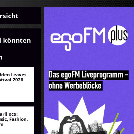
rsicht
l könnten
n
lden Leaves
stival 2026
arli xcx:
sic, Fashion,
lm