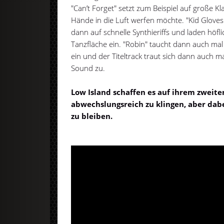
"Can’t Forget" setzt zum Beispiel auf große K
Hände in die Luft werfen möchte. "Kid Glove
dann auf schnelle Synthieriffs und laden höfl
Tanzfläche ein. "Robin" taucht dann auch mal 
ein und der Titeltrack traut sich dann auch ma
Sound zu.
Low Island schaffen es auf ihrem zweite
abwechslungsreich zu klingen, aber dab
zu bleiben.