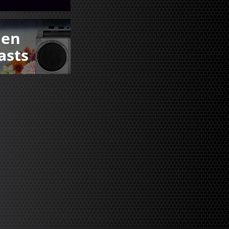
den
asts