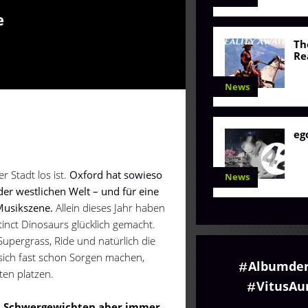
e
Th
Re
News
eg
 Stadt los ist.
Oxford hat sowieso
News
der westlichen Welt – und für eine
 Musikszene.
Allein dieses Jahr haben
inct Dinosaurs glücklich gemacht.
Supergrass, Ride und natürlich die
ich fast schon Sorgen machen,
Albumde
ten platzen.
VitusA
sen Schwergewichten aber immer