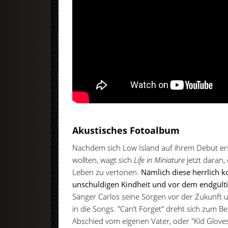
Akustisches Fotoalbum
Nachdem sich Low Island auf ihrem Debüt er
wollten, wagt sich
Life in Miniature
jetzt daran,
Leben zu vertonen.
Nämlich diese herrlich k
unschuldigen Kindheit und vor dem endgül
Sänger Carlos seine Sorgen vor der Zukunft
in die Songs. "Can’t Forget" dreht sich zum B
Abschied vom eigenen Vater, oder "Kid Glove