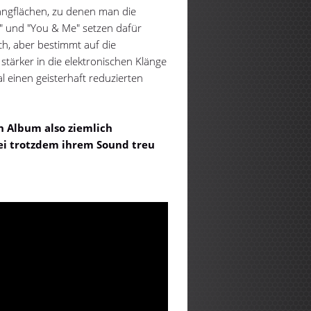
langflächen, zu denen man die
s" und "You & Me" setzen dafür
ich, aber bestimmt auf die
stärker in die elektronischen Klänge
l einen geisterhaft reduzierten
n Album also ziemlich
ei trotzdem ihrem Sound treu