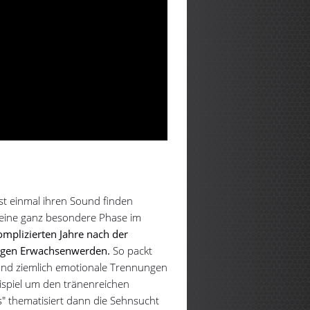
st einmal ihren Sound finden
 eine ganz besondere Phase im
omplizierten Jahre nach der
tigen Erwachsenwerden.
So packt
 und ziemlich emotionale Trennungen
eispiel um den tränenreichen
s" thematisiert dann die Sehnsucht