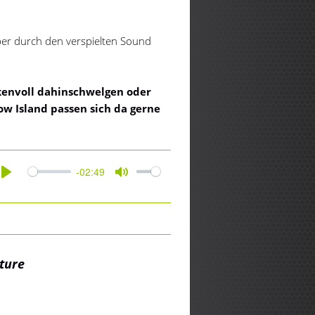
er durch den verspielten Sound
kenvoll dahinschwelgen oder
ow Island passen sich da gerne
-02:49
Play
Mute
ature