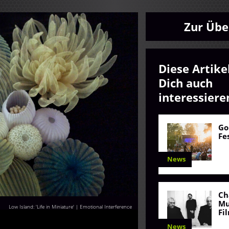
Zur Übe
Diese Artike
Dich auch
interessiere
Go
Fe
News
Ch
Mu
Low Island: 'Life in Miniature' | Emotional Interference
Fi
News