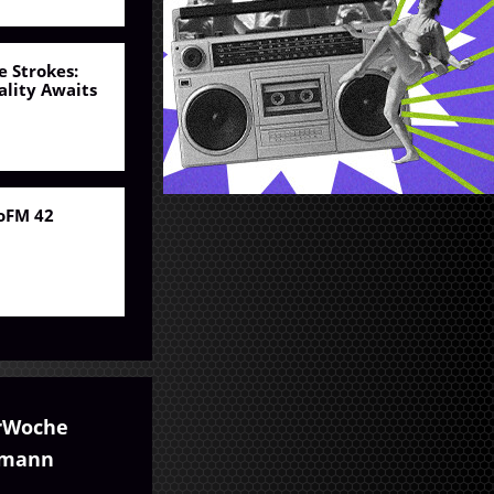
e Strokes:
ality Awaits
oFM 42
rWoche
umann