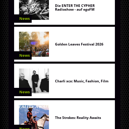
Die ENTER THE CYPHER
Radioshow - auf egoFM
News
Golden Leaves Festival 2026
News
Charli xcx: Music, Fashion, Film
News
The Strokes: Reality Awaits
News