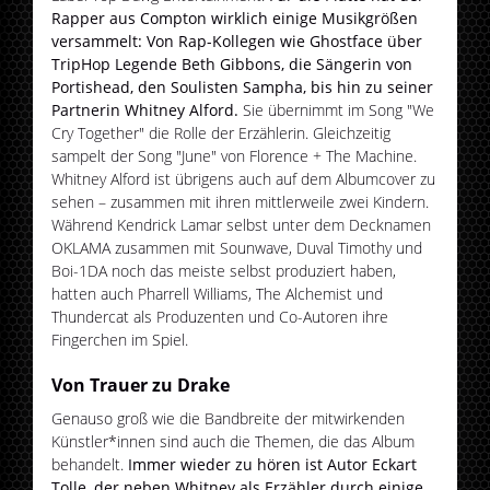
Rapper aus Compton wirklich einige Musikgrößen
versammelt: Von Rap-Kollegen wie Ghostface über
TripHop Legende Beth Gibbons, die Sängerin von
Portishead, den Soulisten Sampha, bis hin zu seiner
Partnerin Whitney Alford.
Sie übernimmt im Song "We
Cry Together" die Rolle der Erzählerin. Gleichzeitig
sampelt der Song "June" von Florence + The Machine.
Whitney Alford ist übrigens auch auf dem Albumcover zu
sehen – zusammen mit ihren mittlerweile zwei Kindern.
Während Kendrick Lamar selbst unter dem Decknamen
OKLAMA zusammen mit Sounwave, Duval Timothy und
Boi-1DA noch das meiste selbst produziert haben,
hatten auch Pharrell Williams, The Alchemist und
Thundercat als Produzenten und Co-Autoren ihre
Fingerchen im Spiel.
Von Trauer zu Drake
Genauso groß wie die Bandbreite der mitwirkenden
Künstler*innen sind auch die Themen, die das Album
behandelt.
Immer wieder zu hören ist Autor Eckart
Tolle, der neben Whitney als Erzähler durch einige