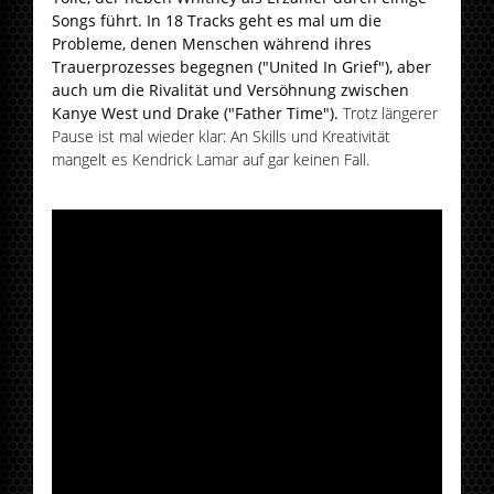
Songs führt. In 18 Tracks geht es mal um die
Probleme, denen Menschen während ihres
Trauerprozesses begegnen ("United In Grief"), aber
auch um die Rivalität und Versöhnung zwischen
Kanye West und Drake ("Father Time").
Trotz längerer
Pause ist mal wieder klar: An Skills und Kreativität
mangelt es Kendrick Lamar auf gar keinen Fall.