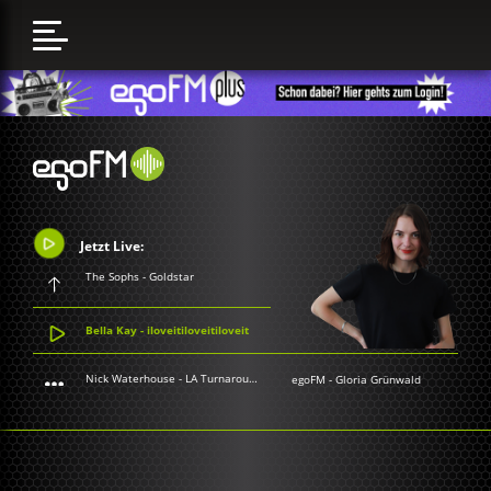
Jetzt Live:
The Sophs - Goldstar
Bella Kay - iloveitiloveitiloveit
Nick Waterhouse - LA Turnaround
egoFM
-
Gloria Grünwald