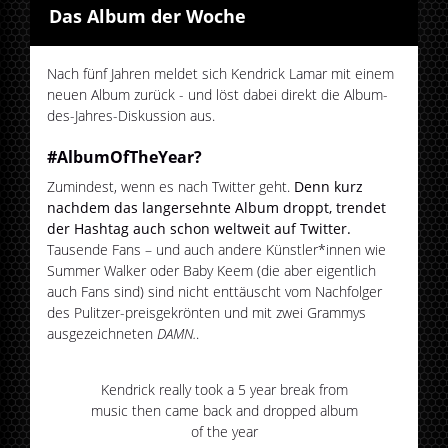
Das Album der Woche
Nach fünf Jahren meldet sich Kendrick Lamar mit einem
neuen Album zurück - und löst dabei direkt die Album-
des-Jahres-Diskussion aus.
#AlbumOfTheYear?
Zumindest, wenn es nach Twitter geht.
Denn kurz
nachdem das langersehnte Album droppt, trendet
der Hashtag auch schon weltweit auf Twitter.
Tausende Fans – und auch andere Künstler*innen wie
Summer Walker oder Baby Keem (die aber eigentlich
auch Fans sind) sind nicht enttäuscht vom Nachfolger
des Pulitzer-preisgekrönten und mit zwei Grammys
ausgezeichneten
DAMN.
.
Kendrick really took a 5 year break from
music then came back and dropped album
of the year