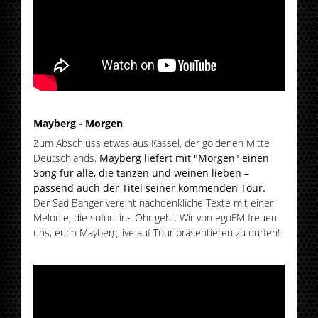
Mayberg - Morgen
Zum Abschluss etwas aus Kassel, der goldenen Mitte
Deutschlands.
Mayberg liefert mit "Morgen" einen
Song für alle, die tanzen und weinen lieben –
passend auch der Titel seiner kommenden Tour.
Der Sad Banger vereint nachdenkliche Texte mit einer
Melodie, die sofort ins Ohr geht. Wir von egoFM freuen
uns, euch Mayberg live auf Tour präsentieren zu dürfen!