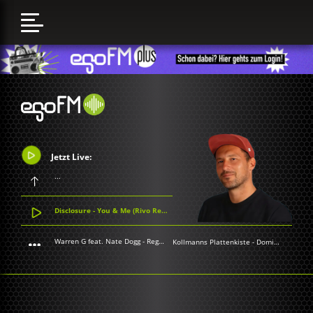
Jetzt Live:
...
Disclosure - You & Me (Rivo Remix)
Warren G feat. Nate Dogg - Regulate
Kollmanns Plattenkiste
-
Dominik Kollmann