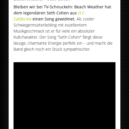
Bleiben wir bei TV-Schnuckeln: Beach Weather hat
dem legendären Seth Cohen aus
O.C.
California
einen Song gewidmet.
Als cooler
Schwiegermutterliebling mit exzellentem
Musikgeschmack ist er für viele ein absoluter
Kultcharakter. Der Song "Seth Cohen" fängt diese
lässige, charmante Energie perfekt ein – und macht die
Band gleich noch ein Stück sympathischer.