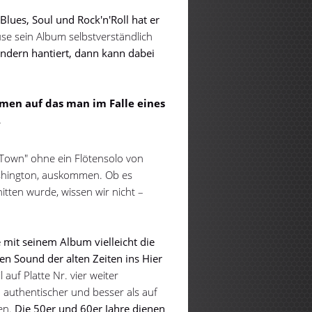
lues, Soul und Rock'n'Roll hat er
se sein Album selbstverständlich
dern hantiert, dann kann dabei
hmen auf das man im Falle eines
.
own" ohne ein Flötensolo von
shington, auskommen. Ob es
tten wurde, wissen wir nicht –
mit seinem Album vielleicht die
den Sound der alten Zeiten ins Hier
l auf Platte Nr. vier weiter
n authentischer und besser als auf
ben.
Die 50er und 60er Jahre dienen