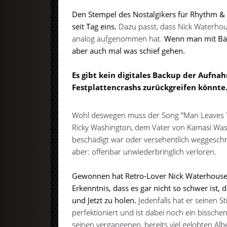
Den Stempel des Nostalgikers für Rhythm & B
seit Tag eins.
Dazu passt, dass Nick Waterhou
analog aufgenommen hat.
Wenn man mit Bän
aber auch mal was schief gehen.
Es gibt kein digitales Backup der Aufna
Festplattencrashs zurückgreifen könnte
Wohl deswegen muss der Song "Man Leaves T
Ricky Washington, dem Vater von Kamasi Wa
beschädigt war oder versehentlich weggeschni
aber: offenbar unwiederbringlich verloren.
Gewonnen hat Retro-Lover Nick Waterhouse 
Erkenntnis, dass es gar nicht so schwer ist, 
und Jetzt zu holen.
Jedenfalls hat er seinen Sti
perfektioniert und ist dabei noch ein bissche
seinen vergangenen, bereits viel gelobten Al