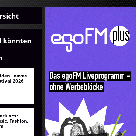
rsicht
l könnten
n
lden Leaves
stival 2026
arli xcx:
sic, Fashion,
lm