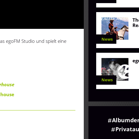
M
Th
Re
News
as egoFM Studio und spielt eine
eg
News
rhouse
rhouse
Albumde
Privata