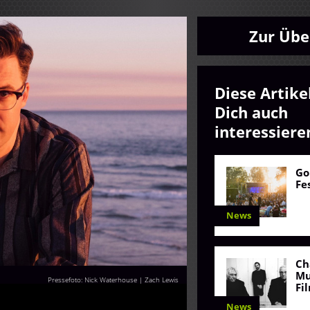
Zur Übe
Diese Artike
Dich auch
interessiere
Go
Fe
News
Ch
Mu
Pressefoto: Nick Waterhouse | Zach Lewis
Fi
News