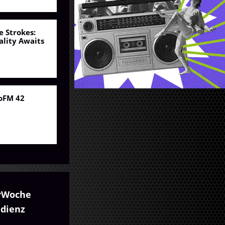
e Strokes:
ality Awaits
oFM 42
rWoche
udienz