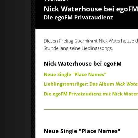
Nick Waterhouse bei egoF
Die egoFM Privataudienz
Diesen Freitag übernimmt Nick Waterhouse d
Stunde lang seine Lieblingssongs.
Nick Waterhouse bei egoFM
Neue Single "Place Names"
Lieblingstonträger: Das Album
Nick Wate
Die egoFM Privataudienz mit Nick Wate
Neue Single "Place Names"