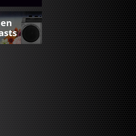
den
asts