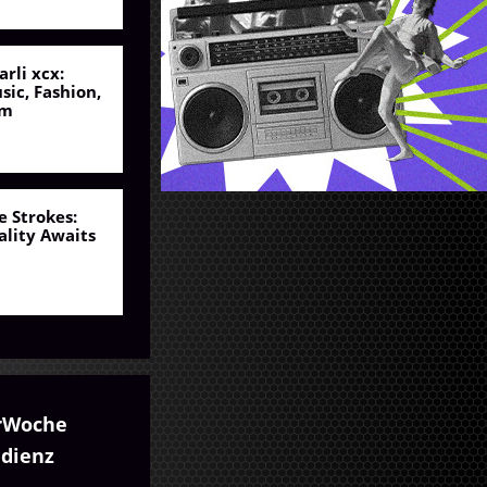
arli xcx:
sic, Fashion,
lm
e Strokes:
ality Awaits
rWoche
udienz