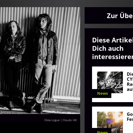
Zur Übe
Diese Artike
Dich auch
interessiere
Di
CY
Ra
au
News
Go
Fe
Okta Logue | Clouds Hill
News