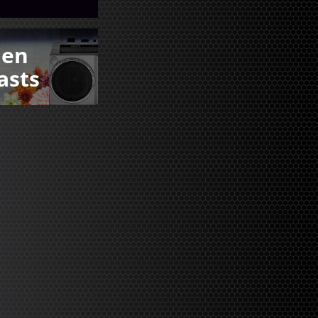
den
asts