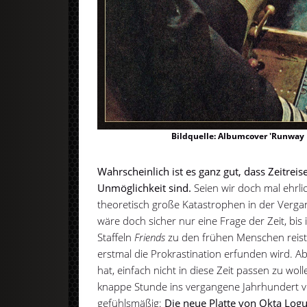
Bildquelle: Albumcover 'Runway M
Wahrscheinlich ist es ganz gut, dass Zeitrei
Unmöglichkeit sind.
Seien wir doch mal ehrl
theoretisch große Katastrophen in der Verga
wäre doch sicher nur eine Frage der Zeit, bis
Staffeln
Friends
zu den frühen Menschen reist
erstmal die Prokrastination erfunden wird. Ab
hat, einfach nicht in diese Zeit passen zu wol
knappe Stunde ins vergangene Jahrhundert v
gefühlsmäßig:
Die neue Platte von Okta Log