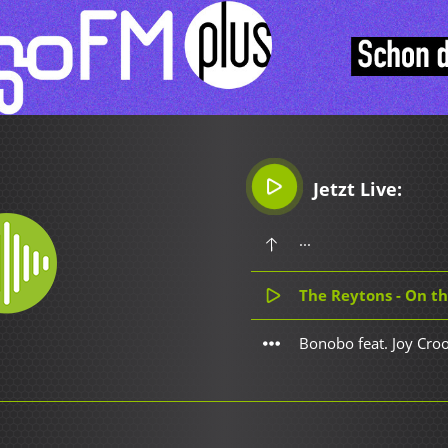
Jetzt Live:
...
The Reytons - On t