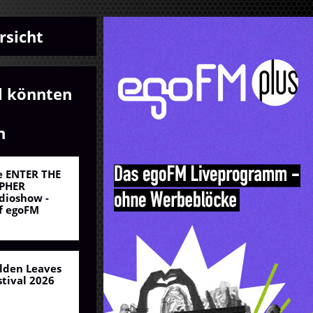
rsicht
l könnten
n
e ENTER THE
PHER
dioshow -
f egoFM
lden Leaves
stival 2026