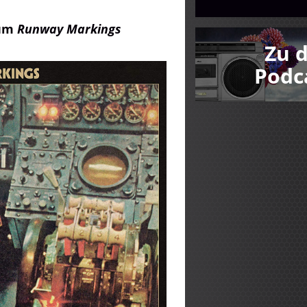
bum
Runway Markings
Zu 
Podc