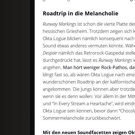
Roadtrip in die Melancholie
Runway Markings
ist schon die vierte Platte 
hessischen Griesheim. Trotzdem zeigen sich 
Okta Logue blicken nämlich konsequent nach
Sound etwas anderes vermuten könnte. Wäh
Despair
nämlich das Retrorock-Gaspedal stell
durchgedrückt hat, lässt es
Runway Markings
i
angehen.
Man hört weniger Rock-Pathos, da
klingt fast so, als wären Okta Logue nach ei
wunderschönen Roadtrip an der kalifornische
angekommen. Die Jungs können aber trotzd
wenn sie es denn wollen: Vor allem in der Mitt
und "In Every Stream a Heartache", wird eindr
Okta Logue sein können, bevor dann "Chocol
Sommermelancholie zurückbeschwört.
Mit den neuen Soundfacetten zeigen Okt