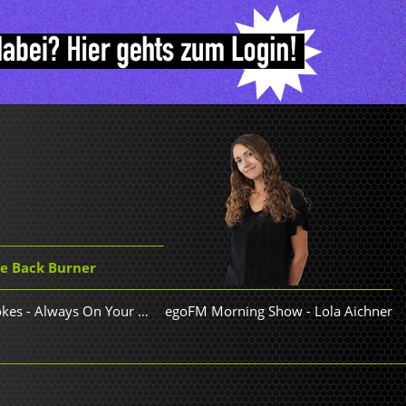
he Back Burner
Bonobo feat. Joy Crookes - Always On Your Side
egoFM Morning Show
-
Lola Aichner