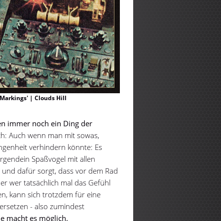
arkings' | Clouds Hill
sen immer noch ein Ding der
ich: Auch wenn man mit sowas,
ngenheit verhindern könnte: Es
 irgendein Spaßvogel mit allen
 und dafür sorgt, dass vor dem Rad
er wer tatsächlich mal das Gefühl
len, kann sich trotzdem für eine
ersetzen - also zumindest
ue macht es möglich.