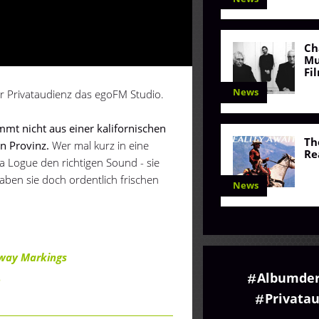
Ch
Mu
Fi
News
r Privataudienz das egoFM Studio.
mt nicht aus einer kalifornischen
Th
n Provinz.
Wer mal kurz in eine
Re
a Logue den richtigen Sound - sie
aben sie doch ordentlich frischen
News
way Markings
Albumde
e
Privata