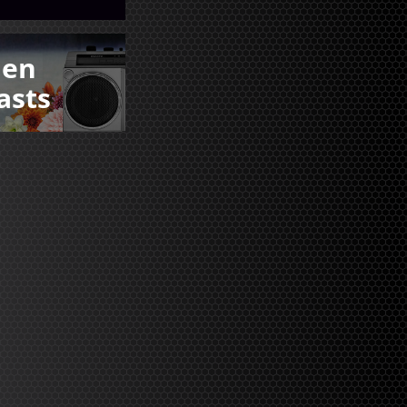
den
asts