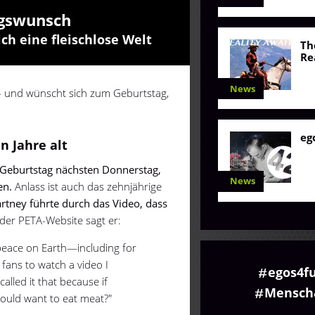
agswunsch
ch eine fleischlose Welt
Th
Re
News
- und wünscht sich zum Geburtstag,
eg
n Jahre alt
 Geburtstag nächsten Donnerstag,
News
en.
Anlass ist auch das zehnjährige
rtney führte durch das Video, dass
der PETA-Website sagt er:
s peace on Earth—including for
 fans to watch a video I
egos4f
called it that because if
Mensch
ould want to eat meat?"