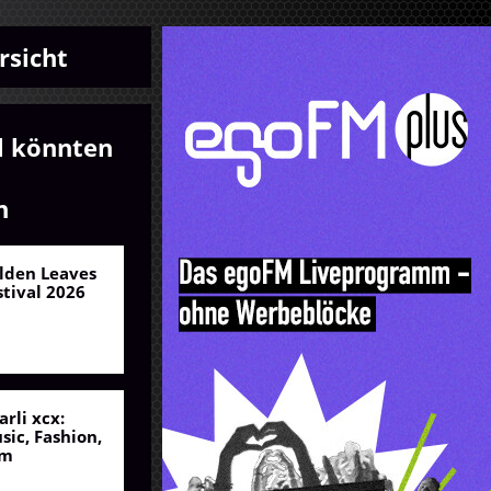
rsicht
l könnten
n
lden Leaves
stival 2026
arli xcx:
sic, Fashion,
lm