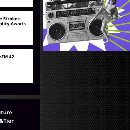
e Strokes:
ality Awaits
oFM 42
uture
&Tier