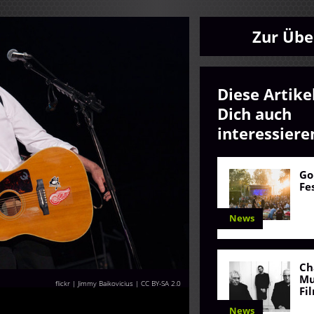
Zur Übe
Diese Artike
Dich auch
interessiere
Go
Fe
News
Ch
Mu
flickr | Jimmy Baikovicius
|
CC BY-SA 2.0
Fi
News