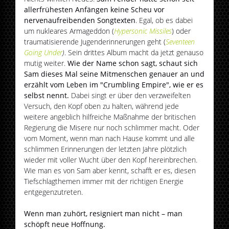
allerfrühesten Anfängen keine Scheu vor
nervenaufreibenden Songtexten
. Egal, ob es dabei
um nukleares Armageddon (
Hypersonic Missiles
) oder
traumatisierende Jugenderinnerungen geht (
Seventeen
Going Under
)
. Sein drittes Album macht da jetzt genauso
mutig weiter.
Wie der Name schon sagt, schaut sich
Sam dieses Mal seine Mitmenschen genauer an und
erzählt vom Leben im "Crumbling Empire", wie er es
selbst nennt.
Dabei singt er über den verzweifelten
Versuch, den Kopf oben zu halten, während jede
weitere angeblich hilfreiche Maßnahme der britischen
Regierung die Misere nur noch schlimmer macht. Oder
vom Moment, wenn man nach Hause kommt und alle
schlimmen Erinnerungen der letzten Jahre plötzlich
wieder mit voller Wucht über den Kopf hereinbrechen.
Wie man es von Sam aber kennt, schafft er es, diesen
Tiefschlagthemen immer mit der richtigen Energie
entgegenzutreten.
Wenn man zuhört, resigniert man nicht – man
schöpft neue Hoffnung.