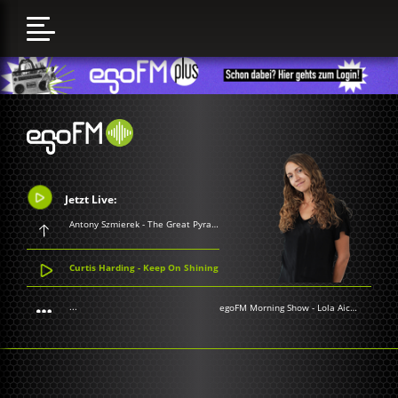
Jetzt Live:
Antony Szmierek - The Great Pyramid of Stockport
Curtis Harding - Keep On Shining
...
egoFM Morning Show
-
Lola Aichner