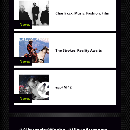
Charli xcx: Music, Fashion, Film
News
The Strokes: Reality Awaits
News
egoFM 42
News
AlbumderWoche
VitusAumann