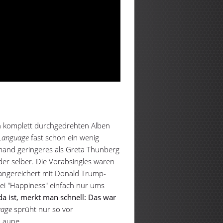
ch komplett durchgedrehten Alben
 Language
fast schon ein wenig
mand geringeres als Greta Thunberg
der selber. Die Vorabsingles waren
, angereichert mit Donald Trump-
bei "Happiness" einfach nur ums
da ist, merkt man schnell: Das war
uage
sprüht nur so vor
 Laune.