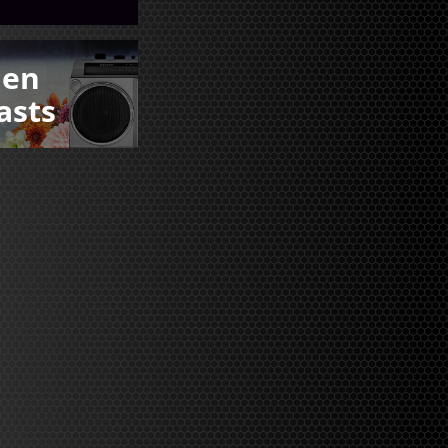
den
asts