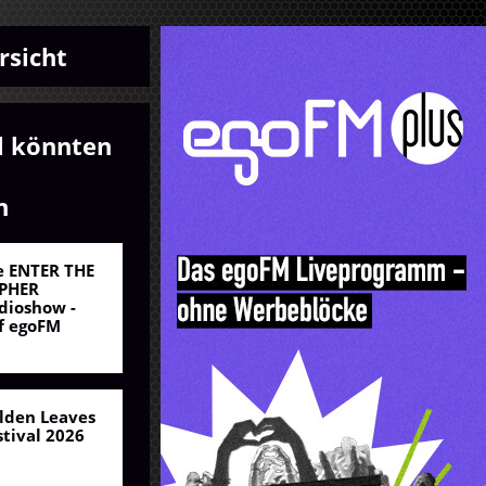
rsicht
l könnten
n
e ENTER THE
PHER
dioshow -
f egoFM
lden Leaves
stival 2026