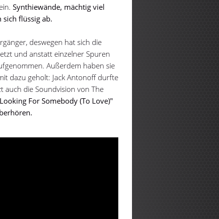
ein.
Synthiewände, mächtig viel
sich flüssig ab.
Vorgänger, deswegen hat sich die
etzt und anstatt einzelner Spuren
 aufgenommen. Außerdem haben sie
t dazu geholt: Jack Antonoff durfte
tzt auch die Soundvision von The
"Looking For Somebody (To Love)"
überhören.