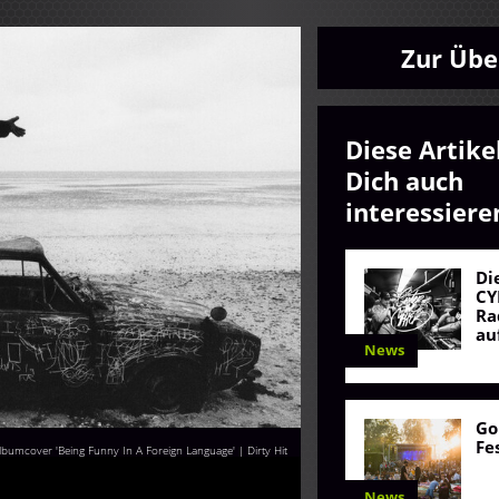
Zur Übe
Diese Artike
Dich auch
interessiere
Di
CY
Ra
au
News
Go
Fe
bumcover 'Being Funny In A Foreign Language' | Dirty Hit
News