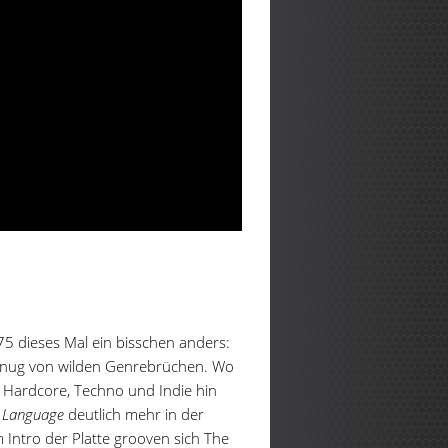
5 dieses Mal ein bisschen anders:
genug von wilden Genrebrüchen. Wo
n Hardcore, Techno und Indie hin
n Language
deutlich mehr in der
Intro der Platte grooven sich The