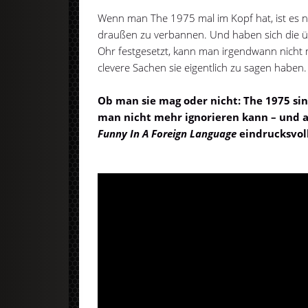
Wenn man The 1975 mal im Kopf hat, ist es n
draußen zu verbannen. Und haben sich die ü
Ohr festgesetzt, kann man irgendwann nicht 
clevere Sachen sie eigentlich zu sagen haben
Ob man sie mag oder nicht: The 1975 sin
man nicht mehr ignorieren kann – und a
Funny In A Foreign Language
eindrucksvoll