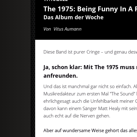
The 1975: Being Funny In A
Das Album der Woche
Von
Vitus Aumann
Diese Band ist purer Cringe – und genau des
Ja, schon klar: Mit The 1975 muss
anfreunden.
Und das ist manchmal gar nicht so einfach. Als
Musikredakteur zum ersten Mal "The Sound" 
ehrlichgesagt auch die Unfehlbarkeit meiner C
davon kann einem Sänger Matt Healy mit s
auch echt auf die Nerven gehen.
Aber auf wundersame Weise gehört das all