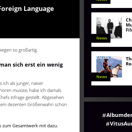
 Foreign Language
Ch
Mu
Fi
News
wegen so großartig.
Th
Re
 man sich erst ein wenig
News
 ich als junger, naiver
hören musste, habe ich damals
hefs infrage gestellt. Abgesehen
einem dezenten Größenwahn schon
Albumde
VitusA
es zum Gesamtwerk mit dazu.