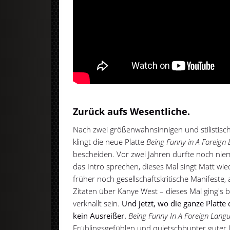
Zurück aufs Wesentliche.
Nach zwei größenwahnsinnigen und stilistis
klingt die neue Platte
Being Funny in A Foreign
bescheiden. Vor zwei Jahren durfte noch nie
das Intro sprechen, dieses Mal singt Matt wie
früher noch gesellschaftskritische Manifeste
Zitaten über Kanye West – dieses Mal ging's 
verknallt sein.
Und jetzt, wo die ganze Platte 
kein Ausreißer.
Being Funny In A Foreign Lang
Frühlingsgefühlen und quietschbunter guter