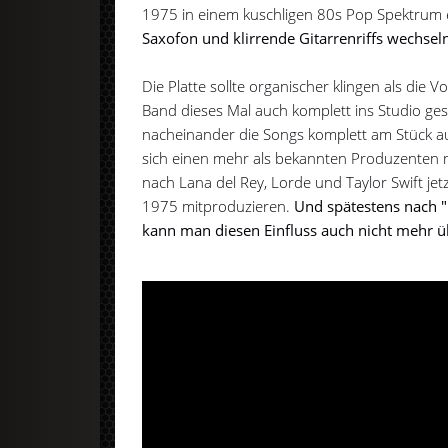
1975 in einem kuschligen 80s Pop Spektrum 
Saxofon und klirrende Gitarrenriffs wechseln 
Die Platte sollte organischer klingen als die 
Band dieses Mal auch komplett ins Studio ges
nacheinander die Songs komplett am Stück
sich einen mehr als bekannten Produzenten mi
nach Lana del Rey, Lorde und Taylor Swift je
1975 mitproduzieren.
Und spätestens nach 
kann man diesen Einfluss auch nicht mehr 