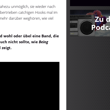
ahezu unmöglich, sie wieder nach
bertrieben catchigen Hooks mal im
Zu 
mehr darüber weghören, wie viel
.
Podc
d wohl oder übel eine Band, die
uch nicht sollte, wie
Being
 zeigt.