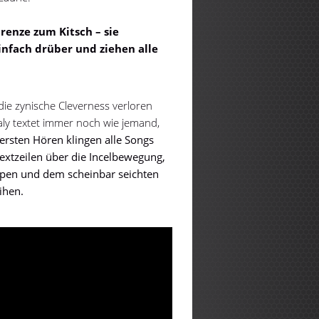
renze zum Kitsch – sie
infach drüber und ziehen alle
 die zynische Cleverness verloren
aly textet immer noch wie jemand,
ersten Hören klingen alle Songs
Textzeilen über die Incelbewegung,
ppen und dem scheinbar seichten
ihen.