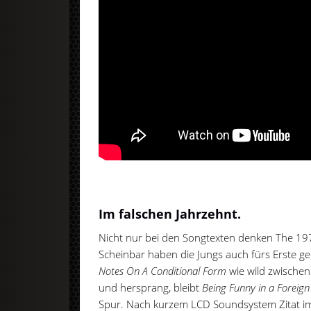
Im falschen Jahrzehnt.
Nicht nur bei den Songtexten denken The 197
Scheinbar haben die Jungs auch fürs Erste 
Notes On A Conditional Form
wie wild zwische
und hersprang, bleibt
Being Funny in a Foreig
Spur. Nach kurzem LCD Soundsystem Zitat im 