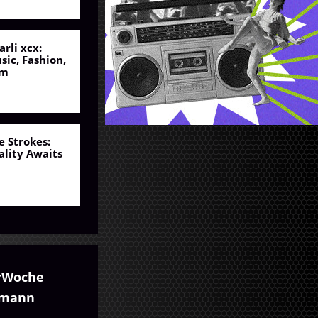
arli xcx:
sic, Fashion,
lm
e Strokes:
ality Awaits
rWoche
umann