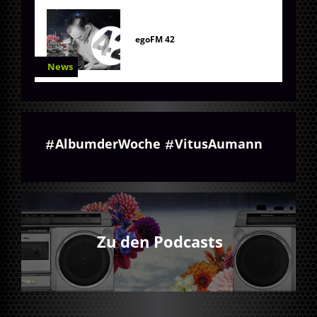
egoFM 42
News
AlbumderWoche
VitusAumann
Zu den Podcasts