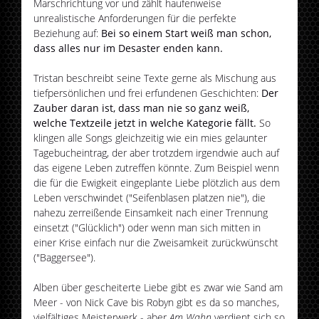
Marschrichtung vor und zählt haufenweise
unrealistische Anforderungen für die perfekte
Beziehung auf:
Bei so einem Start weiß man schon,
dass alles nur im Desaster enden kann.
Tristan beschreibt seine Texte gerne als Mischung aus
tiefpersönlichen und frei erfundenen Geschichten:
Der
Zauber daran ist, dass man nie so ganz weiß,
welche Textzeile jetzt in welche Kategorie fällt.
So
klingen alle Songs gleichzeitig wie ein mies gelaunter
Tagebucheintrag, der aber trotzdem irgendwie auch auf
das eigene Leben zutreffen könnte. Zum Beispiel wenn
die für die Ewigkeit eingeplante Liebe plötzlich aus dem
Leben verschwindet ("Seifenblasen platzen nie"), die
nahezu zerreißende Einsamkeit nach einer Trennung
einsetzt ("Glücklich") oder wenn man sich mitten in
einer Krise einfach nur die Zweisamkeit zurückwünscht
("Baggersee").
Alben über gescheiterte Liebe gibt es zwar wie Sand am
Meer - von Nick Cave bis Robyn gibt es da so manches,
vielfältiges Meisterwerk - aber
Am Wahn
verdient sich so