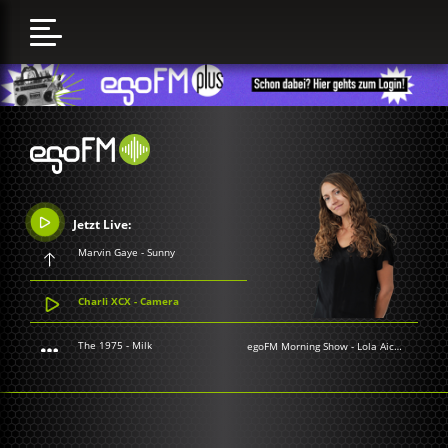
Jetzt Live:
Marvin Gaye - Sunny
Charli XCX - Camera
The 1975 - Milk
egoFM Morning Show
-
Lola Aichner