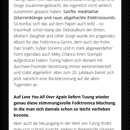
Dinge zusammengebracht, die eigentlich nicht wirklich
zusammen gepasst haben:
Sanfte, meditative
Gitarrenklänge und raue, abgehackte Elektrosounds.
So konfus sich das auf dem Papier auch ließt – so
traumhaft schön klang das Debütalbum der Briten.
Mother’s Daughter
and
Other Songs
wurde ein prägendes
Album für das Folktronica Genre, dem auch der frühe
Dan Snaith, Sufjan Stevens und in stark abgewandelter
Form irgendwo auch Milky Chance ihren Stempel
aufgedrückt haben. Tunng haben sich derweil mit
durchwechselnder Besetzung immer weiterentwickelt
und stabil abgeliefert. Aber zum 20. Jubiläum bietet sich
jetzt natürlich eine Rückbesinnung auf die alten
Tugenden an:
Auf
Love You All Over Again
liefern Tuung wieder
genau diese stimmungsvolle Folktronica Mischung
in die man sich damals schon so leicht verlieben
konnte.
Aber auch als Neuzugang in der Welt von Tunng findet
man sich schnell zurecht: Hektisch flimmernde Gitarren,