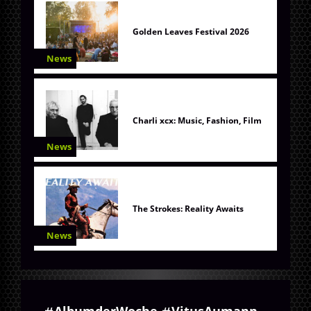
Golden Leaves Festival 2026
News
Charli xcx: Music, Fashion, Film
News
The Strokes: Reality Awaits
News
AlbumderWoche
VitusAumann