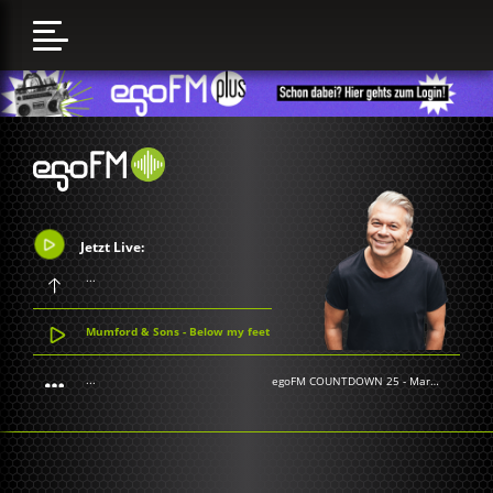
Jetzt Live:
...
Mumford & Sons - Below my feet
...
egoFM COUNTDOWN 25
-
Markus Kavka