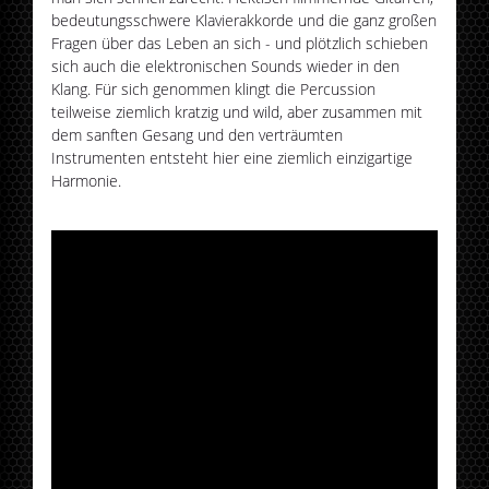
bedeutungsschwere Klavierakkorde und die ganz großen
Fragen über das Leben an sich - und plötzlich schieben
sich auch die elektronischen Sounds wieder in den
Klang. Für sich genommen klingt die Percussion
teilweise ziemlich kratzig und wild, aber zusammen mit
dem sanften Gesang und den verträumten
Instrumenten entsteht hier eine ziemlich einzigartige
Harmonie.