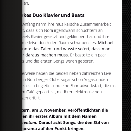
auch an.
Starkes Duo Klavier und Beats
Den Anfang nahm ihre musikalische Zusammenarbeit
damit, dass sich Nora irgendwann schüchtern an
Michaels Klavier gesetzt und geklimpert hat und ihre
Stimme leise durch den Raum schweben lies.
Michael
erkannte das Talent und wusste sofort, dass man
mehr daraus machen muss.
Er bastelte ein paar
Beats und die ersten Songs waren geboren.
Mittlerweile haben die beiden neben zahlreichen Live-
Gigs in Nürnberger Clubs sogar schon Yogastunden
musikalisch begleitet und eine Fahrradwerkstatt, die mit
einem Café gepaart ist, mit ihren elektronischen
Klängen erfüllt.
Gestern, am 3. November, veröffentlichten die
beiden ihr erstes Album mit dem Namen
momentum.
Darauf acht Songs, die den Stil von
apanorama auf den Punkt bringen.