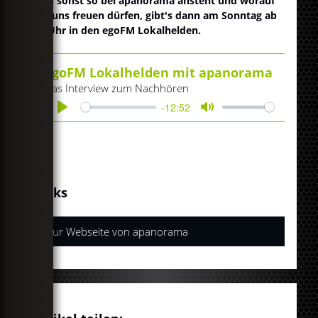
Was sonst so bei apanorama ansteht und worauf
wir uns freuen dürfen, gibt's dann am Sonntag ab
15 Uhr in den egoFM Lokalhelden.
egoFM Lokalhelden mit apanorama
Das Interview zum Nachhören
-12:52
Play
Mute
Links
Zur Webseite von apanorama