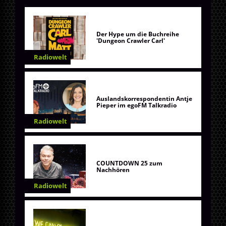
Der Hype um die Buchreihe
'Dungeon Crawler Carl'
Radiowelt
Auslandskorrespondentin Antje
Pieper im egoFM Talkradio
Radiowelt
COUNTDOWN 25 zum
Nachhören
Radiowelt