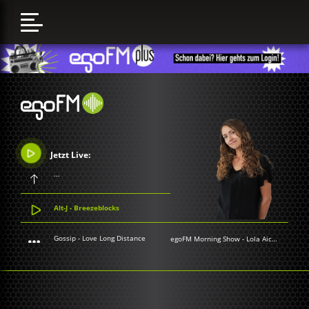
Jetzt Live:
...
Alt-J - Breezeblocks
Gossip - Love Long Distance
egoFM Morning Show
-
Lola Aichner