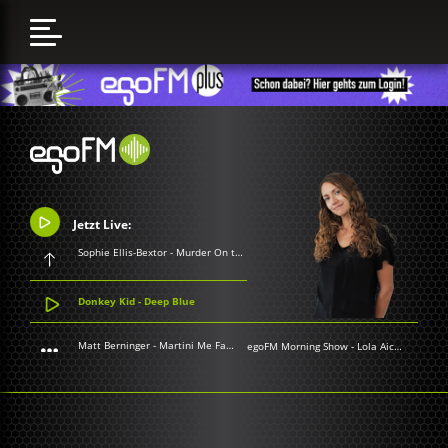
Jetzt Live:
Sophie Ellis-Bextor - Murder On the Dancefloor
Donkey Kid - Deep Blue
Matt Berninger - Martini Me Fatso
egoFM Morning Show
-
Lola Aichner