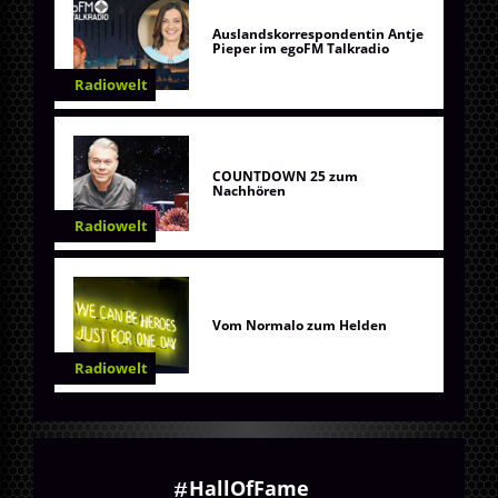
Auslandskorrespondentin Antje
Pieper im egoFM Talkradio
Radiowelt
COUNTDOWN 25 zum
Nachhören
Radiowelt
Vom Normalo zum Helden
Radiowelt
HallOfFame