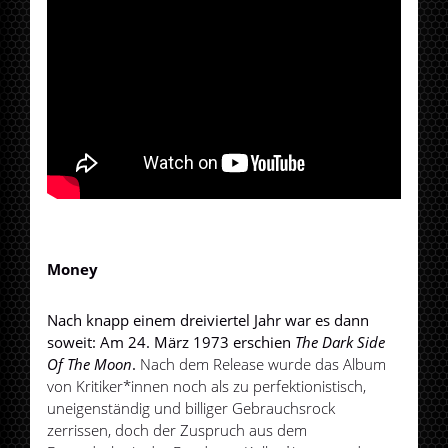
Money
Nach knapp einem dreiviertel Jahr war es dann
soweit: Am 24. März 1973 erschien
The Dark Side
Of The Moon
.
Nach dem Release wurde das Album
von Kritiker*innen noch als zu perfektionistisch,
uneigenständig und billiger Gebrauchsrock
zerrissen, doch der Zuspruch aus dem