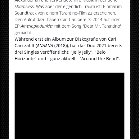
Shameless
. Was aber der eigentlich Traum ist: Einmal im
Soundtrack von einem Tarantino-Film zu erscheinen.
Den Aufruf dazu haben Cari Cari bereits 2014 auf ihrer
EP
Amerippindunkler
mit dem Song "Dear Mr. Tarantino"
gemacht.
Während erst ein Album zur Diskografie von Cari
Cari zählt (
ANAANA
(2018)), hat das Duo 2021 bereits
drei Singles veröffentlicht: "Jelly Jelly", "Belo
Horizonte" und - ganz aktuell - "Around the Bend".