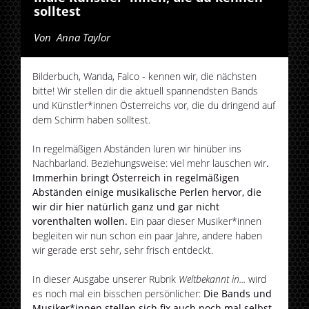
solltest
Von
Anna Taylor
Bilderbuch, Wanda, Falco - kennen wir, die nächsten
bitte! Wir stellen dir die aktuell spannendsten Bands
und Künstler*innen Österreichs vor, die du dringend auf
dem Schirm haben solltest.
In regelmäßigen Abständen luren wir hinüber ins
Nachbarland. Beziehungsweise: viel mehr lauschen wir
.
Immerhin bringt Österreich in regelmäßigen
Abständen einige musikalische Perlen hervor, die
wir dir hier natürlich ganz und gar nicht
vorenthalten wollen.
Ein paar dieser Musiker*innen
begleiten wir nun schon ein paar Jahre, andere haben
wir gerade erst sehr, sehr frisch entdeckt.
In dieser Ausgabe unserer Rubrik
Weltbekannt in...
wird
es noch mal ein bisschen persönlicher:
Die Bands und
Musiker*innen stellen sich fix auch noch mal selbst