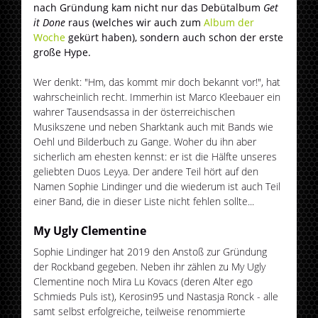
nach Gründung kam nicht nur das Debütalbum
Get
it Done
raus (welches wir auch zum
Album der
Woche
gekürt haben), sondern auch schon der erste
große Hype.
Wer denkt: "Hm, das kommt mir doch bekannt vor!", hat
wahrscheinlich recht. Immerhin ist Marco Kleebauer ein
wahrer Tausendsassa in der österreichischen
Musikszene und neben Sharktank auch mit Bands wie
Oehl und Bilderbuch zu Gange. Woher du ihn aber
sicherlich am ehesten kennst: er ist die Hälfte unseres
geliebten Duos Leyya. Der andere Teil hört auf den
Namen Sophie Lindinger und die wiederum ist auch Teil
einer Band, die in dieser Liste nicht fehlen sollte...
My Ugly Clementine
Sophie Lindinger hat 2019 den Anstoß zur Gründung
der Rockband gegeben. Neben ihr zählen zu My Ugly
Clementine noch Mira Lu Kovacs (deren Alter ego
Schmieds Puls ist), Kerosin95 und Nastasja Ronck - alle
samt selbst erfolgreiche, teilweise renommierte