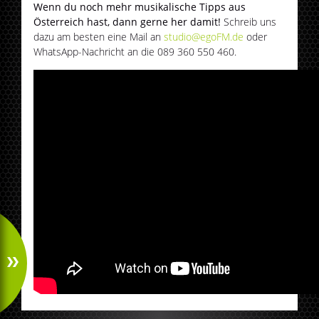
Wenn du noch mehr musikalische Tipps aus
Österreich hast, dann gerne her damit!
Schreib uns
dazu am besten eine Mail an
studio@egoFM.de
oder
WhatsApp-Nachricht an die 089 360 550 460.