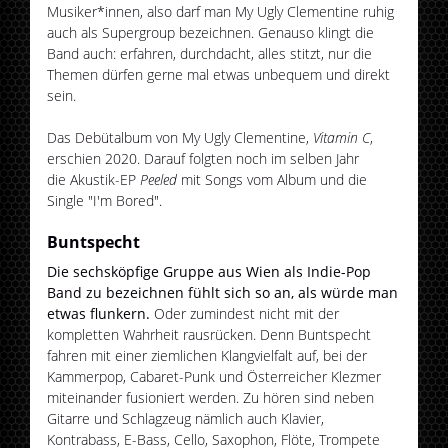
Musiker*innen, also darf man My Ugly Clementine ruhig
auch als Supergroup bezeichnen. Genauso klingt die
Band auch: erfahren, durchdacht, alles stitzt, nur die
Themen dürfen gerne mal etwas unbequem und direkt
sein.
Das Debütalbum von My Ugly Clementine,
Vitamin C
,
erschien 2020. Darauf folgten noch im selben Jahr
die Akustik-EP
Peeled
mit Songs vom Album und die
Single "I'm Bored".
Buntspecht
Die sechsköpfige Gruppe aus Wien als Indie-Pop
Band zu bezeichnen fühlt sich so an, als würde man
etwas flunkern.
Oder zumindest nicht mit der
kompletten Wahrheit rausrücken. Denn Buntspecht
fahren mit einer ziemlichen Klangvielfalt auf, bei der
Kammerpop, Cabaret-Punk und Österreicher Klezmer
miteinander fusioniert werden. Zu hören sind neben
Gitarre und Schlagzeug nämlich auch Klavier,
Kontrabass, E-Bass, Cello, Saxophon, Flöte, Trompete