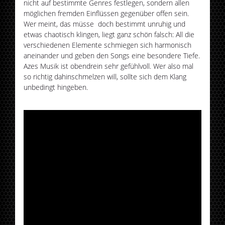
nicht auf bestimmte Genres festlegen, sondern allen
möglichen fremden Einflüssen gegenüber offen sein.
Wer meint, das müsse doch bestimmt unruhig und
etwas chaotisch klingen, liegt ganz schön falsch: All die
verschiedenen Elemente schmiegen sich harmonisch
aneinander und geben den Songs eine besondere Tiefe.
Azes Musik ist obendrein sehr gefühlvoll. Wer also mal
so richtig dahinschmelzen will, sollte sich dem Klang
unbedingt hingeben.