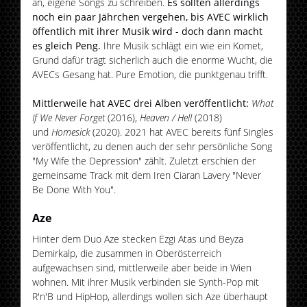
an, eigene Songs zu schreiben.
Es sollten allerdings
noch ein paar Jährchen vergehen, bis AVEC wirklich
öffentlich mit ihrer Musik wird - doch dann macht
es gleich Peng.
Ihre Musik schlägt ein wie ein Komet,
Grund dafür trägt sicherlich auch die enorme Wucht, die
AVECs Gesang hat. Pure Emotion, die punktgenau trifft.
Mittlerweile hat AVEC drei Alben veröffentlicht:
What
If We Never Forget
(2016),
Heaven / Hell
(2018)
und
Homesick
(2020). 2021 hat AVEC bereits fünf Singles
veröffentlicht, zu denen auch der sehr persönliche Song
"My Wife the Depression" zählt. Zuletzt erschien der
gemeinsame Track mit dem Iren Ciaran Lavery "Never
Be Done With You".
Aze
Hinter dem Duo Aze stecken Ezgi Atas und Beyza
Demirkalp, die zusammen in Oberösterreich
aufgewachsen sind, mittlerweile aber beide in Wien
wohnen. Mit ihrer Musik verbinden sie Synth-Pop mit
R'n'B und HipHop, allerdings wollen sich Aze überhaupt