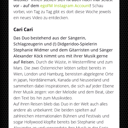
vor - auf dem
egoFM Instagram Account
!
Schau
vorbei, von Tag zu Tag gibt es dort diese Woche jeweils
ein neues Video zu entdecken.
Cari Cari
Das Duo bestehend aus der Sängerin,
Schlagzeugerin und (!) Didgeridoo-Spielerin
Stephanie Widmer und dem Gitarristen und Sänger
Alexander Köck nimmt uns mit ihrer Musik gerne
auf Reisen.
Durch die Wüste, in Westernfilme und zum
Mars. Die zwei Österreicher lebten selbst bereits in
Wien, London und Hamburg, bereisten abgelegene Orte
in Japan, Norddänemark, Kanada und Neuseeland und
sammelten dabei Inspirationen, die sich auf jeder Ebene
ihrer Musik zeigen: von der Melodie und dem Beat, über
den Text bis hin zum Musikvideo.
Auf ihren Reisen blieb das Duo in der Welt auch alles
andere als unbekannt: Die beiden spielten auf
zahlreichen internationalen Bühnen und Festivals und
sogar Hollywood klopfte bereits bei Stephanie und
Alexander an und verwendete ihre Musik in der Serie