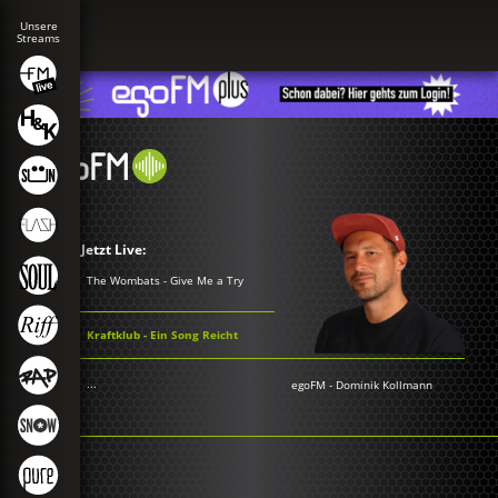
Jetzt Live:
The Wombats - Give Me a Try
Kraftklub - Ein Song Reicht
...
egoFM
-
Dominik Kollmann