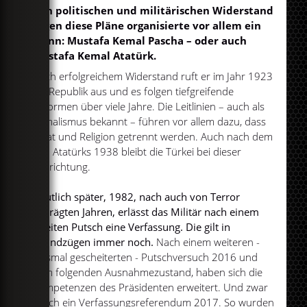
Den politischen und militärischen Widerstand
gegen diese Pläne organisierte vor allem ein
Mann: Mustafa Kemal Pascha – oder auch
Mustafa Kemal Atatürk.
Nach erfolgreichem Widerstand ruft er im Jahr 1923
die Republik aus und es folgen tiefgreifende
Reformen über viele Jahre. Die Leitlinien – auch als
Kemalismus bekannt – führen vor allem dazu, dass
Staat und Religion getrennt werden. Auch nach dem
Tod Atatürks 1938 bleibt die Türkei bei dieser
Ausrichtung.
Deutlich später, 1982, nach auch von Terror
geprägten Jahren, erlässt das Militär nach einem
zweiten Putsch eine Verfassung.
Die gilt in
Grundzügen immer noch.
Nach einem weiteren -
diesmal gescheiterten - Putschversuch 2016 und
dem folgenden Ausnahmezustand, haben sich die
Kompetenzen des Präsidenten erweitert. Und zwar
durch ein Verfassungsreferendum 2017. So wurden