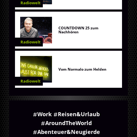
Radiowelt
COUNTDOWN 25 zum
Nachhören
Radiowelt
Vom Normalo zum Helden
Radiowelt
Work
Reisen&Urlaub
AroundTheWorld
Abenteuer&Neugierde