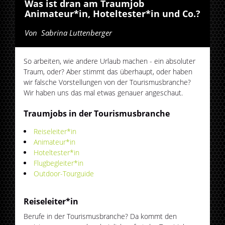
Was ist dran am Traumjob
Animateur*in, Hoteltester*in und Co.?
Von
Sabrina Luttenberger
So arbeiten, wie andere Urlaub machen - ein absoluter
Traum, oder? Aber stimmt das überhaupt, oder haben
wir falsche Vorstellungen von der Tourismusbranche?
Wir haben uns das mal etwas genauer angeschaut.
Traumjobs in der Tourismusbranche
Reiseleiter*in
Animateur*in
Hoteltester*in
Flugbegleiter*in
Outdoor-Tourguide
Reiseleiter*in
Berufe in der Tourismusbranche? Da kommt den