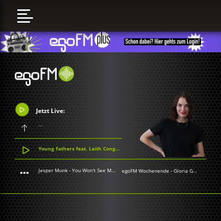
Jetzt Live:
...
Young Fathers feat. Leith Congregational Choir - Only God Knows
Jesper Munk - You Won't See Me Go
egoFM Wochenende
-
Gloria Grünwald