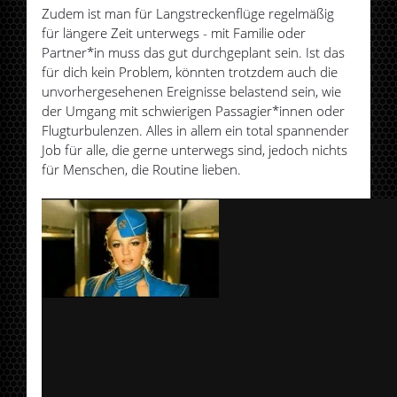
Zudem ist man für Langstreckenflüge regelmäßig
für längere Zeit unterwegs - mit Familie oder
Partner*in muss das gut durchgeplant sein. Ist das
für dich kein Problem, könnten trotzdem auch die
unvorhergesehenen Ereignisse belastend sein, wie
der Umgang mit schwierigen Passagier*innen oder
Flugturbulenzen. Alles in allem ein total spannender
Job für alle, die gerne unterwegs sind, jedoch nichts
für Menschen, die Routine lieben.