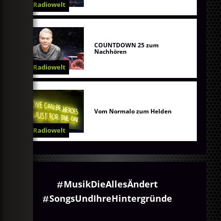
Radiowelt
COUNTDOWN 25 zum
Nachhören
Radiowelt
Vom Normalo zum Helden
Radiowelt
MusikDieAllesÄndert
SongsUndIhreHintergründe