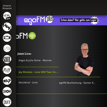
Jetzt Live:
Angus & Julia Stone - Monroe
Joy Division - Love Will Tear Us Apart
Deichkind - Limit
egoFM Buchhaltung
-
Günter Keil