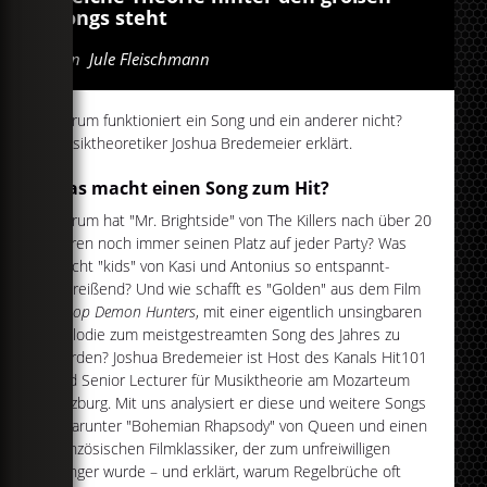
Songs steht
Von
Jule Fleischmann
Warum funktioniert ein Song und ein anderer nicht?
Musiktheoretiker Joshua Bredemeier erklärt.
Was macht einen Song zum Hit?
Warum hat "Mr. Brightside" von The Killers nach über 20
Jahren noch immer seinen Platz auf jeder Party? Was
macht "kids"
von Kasi und Antonius so entspannt-
mitreißend? Und wie schafft es "Golden"
aus dem Film
K-Pop Demon Hunters
, mit einer eigentlich unsingbaren
Melodie zum meistgestreamten Song des Jahres zu
werden? Joshua Bredemeier ist Host des Kanals Hit101
und Senior Lecturer für Musiktheorie am Mozarteum
Salzburg. Mit uns analysiert er diese und weitere Songs
– darunter "Bohemian Rhapsody" von Queen und einen
französischen Filmklassiker, der zum unfreiwilligen
Banger wurde – und erklärt, warum Regelbrüche oft