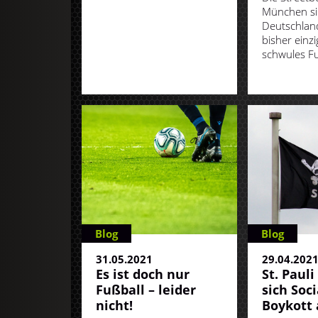
München s
Deutschland
bisher einzi
schwules Fu
Blog
Blog
31.05.2021
29.04.202
Es ist doch nur
St. Pauli
Fußball – leider
sich Soc
nicht!
Boykott 