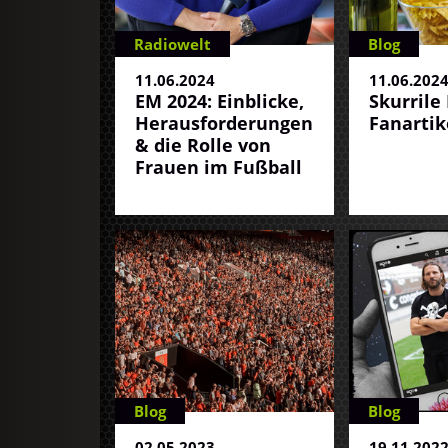
Radiowelt
Blog
11.06.2024
11.06.202
EM 2024: Einblicke,
Skurrile
Herausforderungen
Fanartik
& die Rolle von
Frauen im Fußball
Blog
Blog
02.05.2023
19.11.202