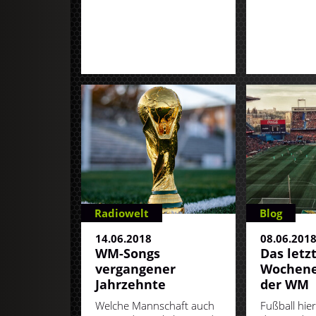
Radiowelt
Blog
14.06.2018
08.06.201
WM-Songs
Das letz
vergangener
Wochene
Jahrzehnte
der WM
Welche Mannschaft auch
Fußball hie