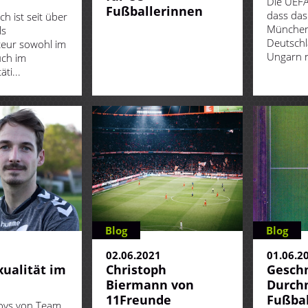
Die UEFA
Fußballerinnen
dass das
h ist seit über
München
ls
Deutsch
teur sowohl im
Ungarn ni
uch im
ti...
Blog
Blog
1
02.06.2021
01.06.2
ualität im
Christoph
Gesch
Biermann von
Durch
11Freunde
Fußbal
boys von Team