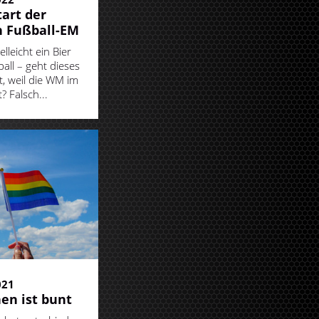
art der
 Fußball-EM
elleicht ein Bier
all – geht dieses
t, weil die WM im
? Falsch...
021
n ist bunt