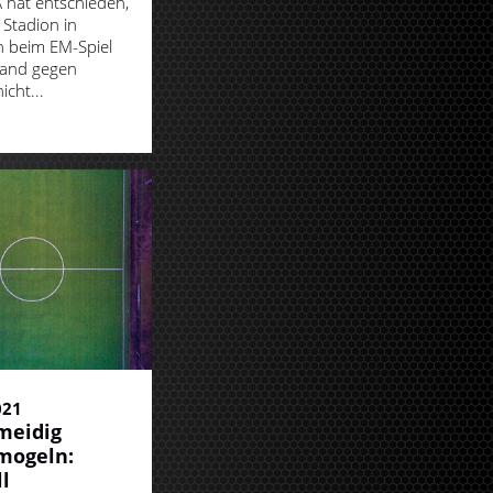
 hat entschieden,
 Stadion in
 beim EM-Spiel
land gegen
cht...
021
meidig
mogeln:
l