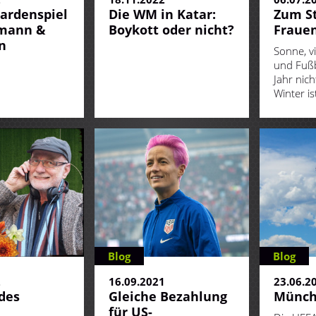
iardenspiel
Die WM in Katar:
Zum St
fmann &
Boykott oder nicht?
Frauen
n
Sonne, vi
und Fußb
Jahr nich
Winter ist
Blog
Blog
2
16.09.2021
23.06.2
des
Gleiche Bezahlung
Münche
für US-