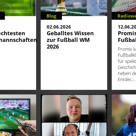
Blog
Radiowe
6
02.06.2026
12.06.2
echtesten
Geballtes Wissen
Promis
mannschaften
zur Fußball WM
Fußbal
2026
Promis k
Fußballk
für spek
Geschich
neben de
Entdec...