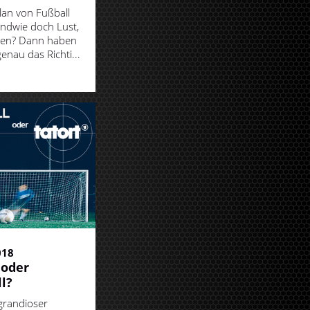
lan von Fußball
endwie doch Lust,
den? Dann haben
genau das Richti...
018
 oder
l?
grandioser