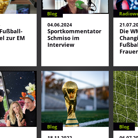
Blog
Radiowe
4
04.06.2024
21.07.2
 Fußball-
Sportkommentator
Die WM
el zur EM
Schmiso im
Changi
Interview
Fußbal
Fraue
Blog
Blog
2
18.11.2022
06.07.2