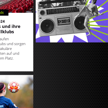
lt
024
 und ihre
lklubs
aufen
lubs und sorgen
takuläre
ten auf und
m Platz.