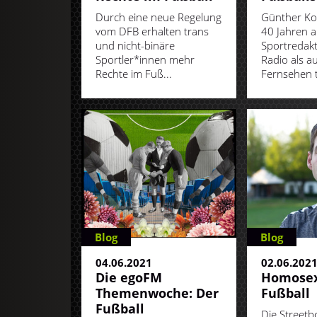
Durch eine neue Regelung
Günther Koc
vom DFB erhalten trans
40 Jahren a
und nicht-binäre
Sportredak
Sportler*innen mehr
Radio als a
Rechte im Fuß...
Fernsehen tä
Blog
Blog
04.06.2021
02.06.202
Die egoFM
Homosex
Themenwoche: Der
Fußball
Fußball
Die Street