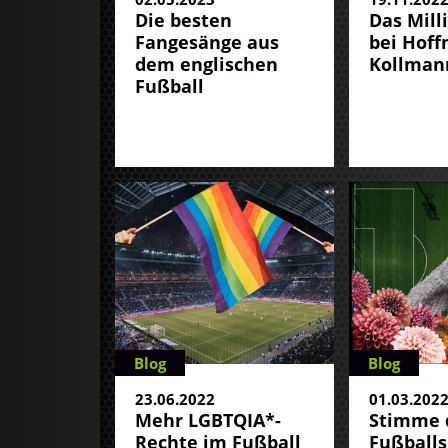
Die besten
Das Mill
Fangesänge aus
bei Hof
dem englischen
Kollman
Fußball
Blog
Blog
23.06.2022
01.03.202
Mehr LGBTQIA*-
Stimme 
Rechte im Fußball
Fußballs