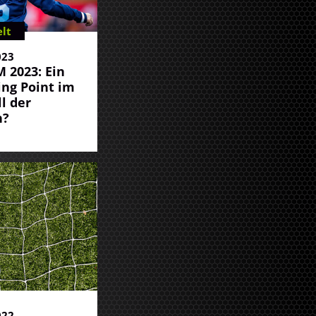
lt
023
 2023: Ein
ng Point im
l der
n?
022