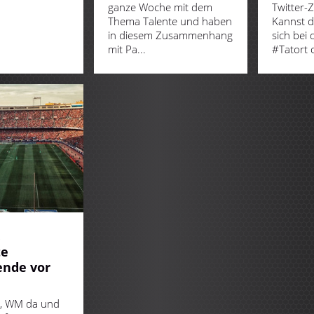
ganze Woche mit dem
Twitter-Z
Thema Talente und haben
Kannst d
in diesem Zusammenhang
sich bei
mit Pa...
#Tatort o
8
te
nde vor
r, WM da und