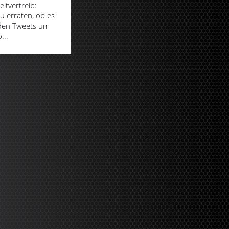
eitvertreib:
u erraten, ob es
 den Tweets um
...