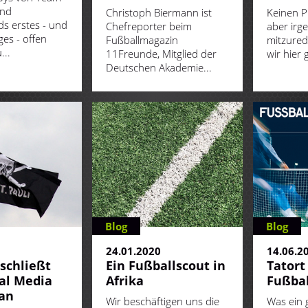
ind
Christoph Biermann ist
Keinen P
s erstes - und
Chefreporter beim
aber irg
ges - offen
Fußballmagazin
mitzure
...
11Freunde, Mitglied der
wir hier 
Deutschen Akademie...
Blog
Blog
1
24.01.2020
14.06.2
 schließt
Ein Fußballscout in
Tatort
ial Media
Afrika
Fußbal
an
Wir beschäftigen uns die
Was ein 