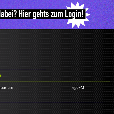
e
Aquarium
egoFM