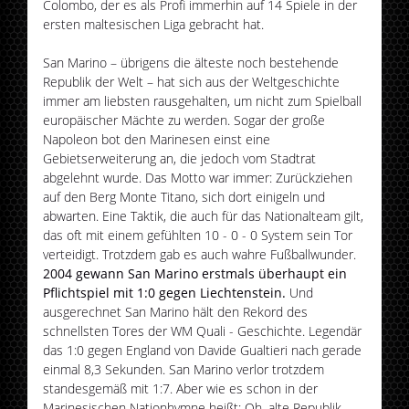
Colombo, der es als Profi immerhin auf 14 Spiele in der
ersten maltesischen Liga gebracht hat.
San Marino – übrigens die älteste noch bestehende
Republik der Welt – hat sich aus der Weltgeschichte
immer am liebsten rausgehalten, um nicht zum Spielball
europäischer Mächte zu werden. Sogar der große
Napoleon bot den Marinesen einst eine
Gebietserweiterung an, die jedoch vom Stadtrat
abgelehnt wurde. Das Motto war immer: Zurückziehen
auf den Berg Monte Titano, sich dort einigeln und
abwarten. Eine Taktik, die auch für das Nationalteam gilt,
das oft mit einem gefühlten 10 - 0 - 0 System sein Tor
verteidigt. Trotzdem gab es auch wahre Fußballwunder.
2004 gewann San Marino erstmals überhaupt ein
Pflichtspiel mit 1:0 gegen Liechtenstein.
Und
ausgerechnet San Marino hält den Rekord des
schnellsten Tores der WM Quali - Geschichte. Legendär
das 1:0 gegen England von Davide Gualtieri nach gerade
einmal 8,3 Sekunden. San Marino verlor trotzdem
standesgemäß mit 1:7. Aber wie es schon in der
Marinesischen Nationhymne heißt: Oh, alte Republik,