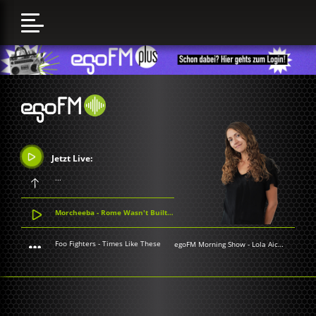
Jetzt Live:
...
Morcheeba - Rome Wasn't Built In a Day
Foo Fighters - Times Like These
egoFM Morning Show
-
Lola Aichner