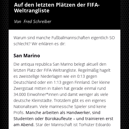
Auf den letzten Plätzen der FIFA-
Weltrangliste
Von
Fred Schreiber
Warum sind manche Fußballmannschaften eigentlich SO
schlecht? Wir erklären es dir:
San Marino
Die antiqua republica San Marino belegt aktuell den
letzten Platz der FIFA-Weltrangliste. Regelmäßig hagelt
es zweistellige Niederlagen wie ein 0:13 gegen
Deutschland oder ein 1:13 gegen Finnland. Der kleine
Zwergstaat mitten in Italien hat gerade einmal rund
34.000 Einwohner*innen und damit weniger als viele
deutsche Kleinstädte. Trotzdem gibt es ein eigenes
Nationalteam. Viele marinesische Spieler sind keine
Profis.
Manche arbeiten als Handwerker, sind
Studenten oder Bürokaufleute – und trainieren erst
am Abend.
Star der Mannschaft ist Torhüter Edoardo