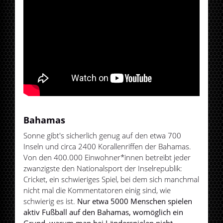
Bahamas
Sonne gibt's sicherlich genug auf den etwa 700
Inseln und circa 2400 Korallenriffen der Bahamas.
Von den 400.000 Einwohner*innen betreibt jeder
zwanzigste den Nationalsport der Inselrepublik:
Cricket, ein schwieriges Spiel, bei dem sich manchmal
nicht mal die Kommentatoren einig sind, wie
schwierig es ist.
Nur etwa 5000 Menschen spielen
aktiv Fußball auf den Bahamas, womöglich ein