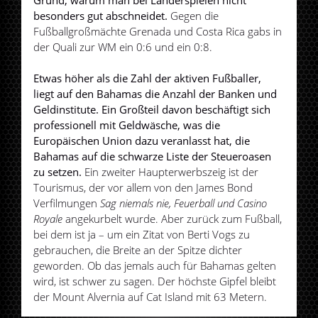
Grund, warum man bei Länderspielen nicht
besonders gut abschneidet.
Gegen die
Fußballgroßmächte Grenada und Costa Rica gabs in
der Quali zur WM ein 0:6 und ein 0:8.
Etwas höher als die Zahl der aktiven Fußballer,
liegt auf den Bahamas die Anzahl der Banken und
Geldinstitute. Ein Großteil davon beschäftigt sich
professionell mit Geldwäsche, was die
Europäischen Union dazu veranlasst hat, die
Bahamas auf die schwarze Liste der Steueroasen
zu setzen.
Ein zweiter Haupterwerbszeig ist der
Tourismus, der vor allem von den James Bond
Verfilmungen
Sag niemals nie, Feuerball und Casino
Royale
angekurbelt wurde. Aber zurück zum Fußball,
bei dem ist ja – um ein Zitat von Berti Vogs zu
gebrauchen, die Breite an der Spitze dichter
geworden. Ob das jemals auch für Bahamas gelten
wird, ist schwer zu sagen. Der höchste Gipfel bleibt
der Mount Alvernia auf Cat Island mit 63 Metern.