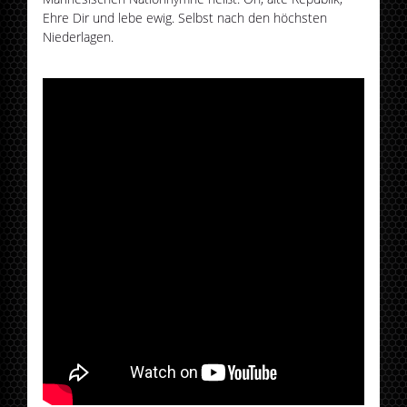
Ehre Dir und lebe ewig. Selbst nach den höchsten
Niederlagen.