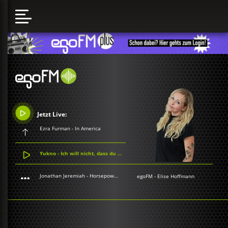
Jetzt Live:
Ezra Furman - In America
Yukno - Ich will nicht, dass du mich wieder loslässt
Jonathan Jeremiah - Horsepower For the Streets
egoFM
-
Elise Hoffmann