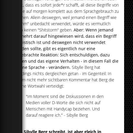
nicht, dass es sofort jede*r schafft, all diese Begriffe von
heute auf morgen komplett aus dem Sprachgebrauch zu
löschen. Allein deswegen, weil jemand einen Begriff wie
"dumm" unbedacht verwendet, würde es vermutlich
auch keinen "Shitstorm" geben.
Aber: Wenn jemand
vermehrt darauf hingewiesen wird, dass ein Begriff
ableistisch ist und deswegen nicht verwendet
werden sollte, gibt es eigentlich nur eine
angebrachte Reaktion: Sich entschuldigen, dazu
lernen und das eigene Verhalten - in diesem Fall die
eigene Sprache - verändern.
Sibylle Berg hat
allerdings nichts dergleichen getan - im Gegenteil: In
einem nicht mehr sichtbaren Kommentar hat Berg die
eigene Wortwahl verteidigt:
"Im Moment sind die Diskussionen in den
Medien voller D-Worte die sich nicht auf
Menschen mit Handycap beziehen. Und
darauf reagiere ich." - Sibylle Berg
Was Sibylle Berg schreibt, ist aber gleich in