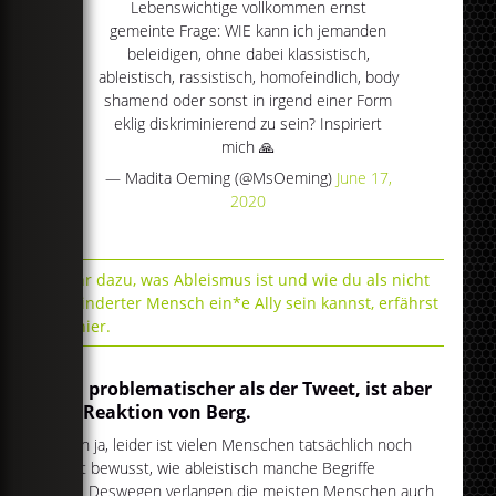
Lebenswichtige vollkommen ernst
gemeinte Frage: WIE kann ich jemanden
beleidigen, ohne dabei klassistisch,
ableistisch, rassistisch, homofeindlich, body
shamend oder sonst in irgend einer Form
eklig diskriminierend zu sein? Inspiriert
mich 🙏
— Madita Oeming (@MsOeming)
June 17,
2020
Mehr dazu, was Ableismus ist und wie du als nicht
behinderter Mensch ein*e Ally sein kannst, erfährst
du hier.
Viel problematischer als der Tweet, ist aber
die Reaktion von Berg.
Denn ja, leider ist vielen Menschen tatsächlich noch
nicht bewusst, wie ableistisch manche Begriffe
sind. Deswegen verlangen die meisten Menschen auch