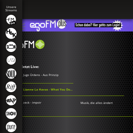
Jetzt Live:
Jugo Ürdens - Aus Prinzip
Lianne La Havas - What You Don't Do
zeck - impstr
Musik, die alles ändert