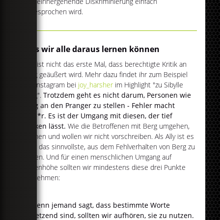
und einhergehende Diskriminierung einfach
abgesprochen wird.
Was wir alle daraus lernen können
Das ist nicht das erste Mal, dass berechtigte Kritik an
Berg geäußert wird. Mehr dazu findet ihr zum Beispiel
auf Instagram bei
joy_harsher
im Highlight "zu Sibylle
Berg".
Trotzdem geht es nicht darum, Personen wie
Berg an den Pranger zu stellen - Fehler macht
jede*r. Es ist der Umgang mit diesen, der tief
blicken lässt.
Wie die Betroffenen mit Berg umgehen,
können und wollen wir nicht vorschreiben. Als Ally ist es
aber das sinnvollste, aus dem Fehlverhalten von Berg zu
lernen. Und für einen menschlichen Umgang auf
Augenhöhe sollten wir mindestens diese drei Punkte
mitnehmen:
Wenn jemand sagt, dass bestimmte Worte
verletzend sind, sollten wir aufhören, sie zu nutzen.