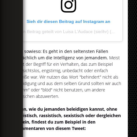
Sieh dir diesen Beitrag auf Instagram an
Ein Beitrag geteilt von Luisa L'Audace (sie/ihr) (@luisalaudace)
Und sowieso: Es geht in den seltensten Fällen
tatsächlich um die Intelligenz von jemandem.
Meist
steht der Begriff für ein Verhalten, das zum Beispiel
rücksichtslos, engstirnig, unbedacht oder einfach
scheiße war. Wir nutzen das Wort "behindert" nicht als
Beleidigung und aus dem selben Grund sollten wir auch
"dumm" oder "blöd" nicht benutzen, um andere
Menschen abzuwerten.
Ideen, wie du jemanden beleidigen kannst, ohne
ableistisch, rassistisch, sexistisch oder dergleichen
zu sein, findest du zum Beispiel in den
Kommentaren von diesem Tweet: