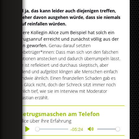
Und ja, das kann leider auch diejenigen treffen,
die eher davon ausgehen würde, dass sie niemals
drauf reinfallen würden.
Unsere Kollegin Alice zum Beispiel hat solch ein
Betrugsanruf erreicht und zunächst völlig aus der
Bahn geworfen.
Genau darauf setzten
Trickbetrüger*innen: Dass man sich von den falschen
Emotionen anstecken und dadurch überrumpeln lässt.
Alice ist reflektiert und durchaus skeptisch, aber
heulend und aufgelöst klingen alle Menschen einfach
irgendwie ähnlich. Einen finanziellen Schaden gab es
zum Glück nicht, doch der Schreck sitzt immer noch
ziemlich tief, wie sie im Interview mit Moderator
Sebastian erzählt.
Betrugsmaschen am Telefon
Alice über ihre Erfahrung
-05:24
Play
Mute