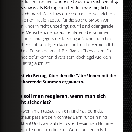
lächerlich zu machen.
Und es ist auch wirklich wichtig,
dass sowas als Betrug so öffentlich wie möglich
gemacht wird.
Allerdings erreichen diese Nachrichten
auch einen Haufen Leute, für die solche SMSen von
ihren Kindern nicht unbedingt skurril sind oder gerade
ältere Menschen, die darauf reinfallen, die Nummer
speichern und gegebenenfalls sogar Nachrichten hin
und her schicken. Irgendwann fordert das vermeintliche
Kind die Person dann auf, Beträge zu überweisen. Die
Gründe dafür können divers sein, doch egal wie klein
der Betrag auch ist:
Es ist ein Betrug, über den die Täter*innen mit der
Zeit horrende Summen ergaunern.
Wie soll man reagieren, wenn man sich
nicht sicher ist?
Also wenn man tatsächlich ein Kind hat, dem das
durchaus passiert sein könnte? Dann ruf dein Kind
direkt an! Und zwar auf der bisher bekannten Nummer.
Oder bitte um einen Rückruf. Werde auf jeden Fall