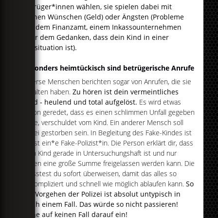
Betrüger*innen wählen, sie spielen dabei mit
deinen Wünschen (Geld) oder Ängsten (Probleme
mit dem Finanzamt, einem Inkassounternehmen
oder dem Gedanken, dass dein Kind in einer
Notsituation ist).
Besonders heimtückisch sind betrügerische Anrufe
Diverse Menschen berichten sogar von Anrufen, die sie
erhalten haben.
Zu hören ist dein vermeintliches
Kind - heulend und total aufgelöst.
Es wird etwas
davon geredet, dass es einen schlimmen Unfall gegeben
habe, verschuldet vom Kind. Ein anderer Mensch soll
dabei gestorben sein. In Begleitung des Fake-Kindes ist
meist ein*e Fake-Polizist*in. Die Person erklärt dir, dass
dein Kind gerade in Untersuchungshaft ist und nur
gegen eine große Summe freigelassen werden kann. Die
müsstest du sofort überweisen, damit das alles so
unkompliziert und schnell wie möglich ablaufen kann.
So
ein Vorgehen der Polizei ist absolut untypisch in
solch einem Fall. Das würde so nicht passieren!
Gehe auf keinen Fall darauf ein!