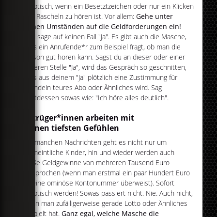
skeptisch, wenn ein Besetztzeichen oder nur ein Klicken
und Rascheln zu hören ist. Vor allem:
Gehe unter
keinen Umständen auf die Geldforderungen ein!
Und sage auf keinen Fall "Ja". Es gibt auch die Masche,
dass ein Anrufende*r zum Beispiel fragt, ob man die
Person gut hören kann. Sagst du an dieser oder einer
anderen Stelle "Ja", wird das Gespräch so geschnitten,
dass aus deinem "Ja" plötzlich eine Zustimmung für
irgendein teures Abo oder Ähnliches wird. Sag
stattdessen sowas wie: "Ich höre alles deutlich".
Betrüger*innen arbeiten mit
deinen tiefsten Gefühlen
Bei manchen Nachrichten geht es nicht nur um
vermeintliche Kinder, hin und wieder werden auch
große Geldgewinne von mehreren Tausend Euro
versprochen (wenn man erstmal ein paar Hundert Euro
an eine ominöse Kontonummer überweist). Sofort
skeptisch werden! Sowas passiert nicht. Nie. Auch nicht,
wenn man zufälligerweise gerade Lotto oder Ähnliches
gespielt hat.
Ganz egal, welche Masche die