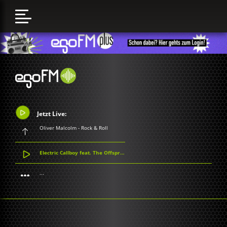
Jetzt Live:
Oliver Malcolm - Rock & Roll
Electric Callboy feat. The Offspring - Let The Good Times Roll
...