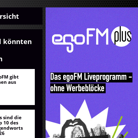
rsicht
l könnten
n
oFM gibt
nen aus
s sind die
p 10 des
gendworts
26