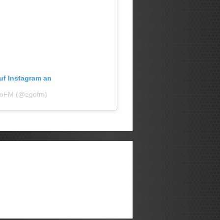
auf Instagram an
 egoFM (@egofm)