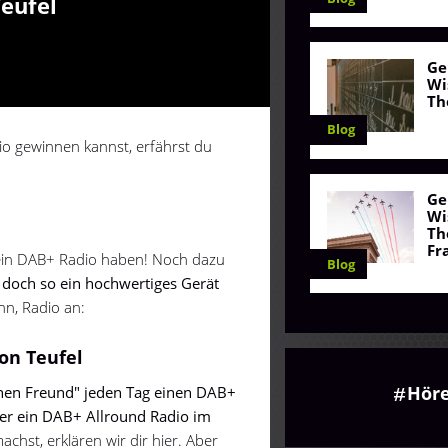
eufel
Ge
Wi
Th
Blog
o gewinnen kannst, erfährst du
Ge
Wi
Th
Fr
kein DAB+ Radio haben! Noch dazu
Blog
doch so ein hochwertiges Gerät
n, Radio an:
on Teufel
Hör
einen Freund" jeden Tag einen DAB+
r ein DAB+ Allround Radio im
chst, erklären wir dir hier. Aber