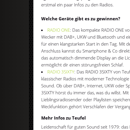
erstmal ein paar Infos zu den Radios.
Welche Geräte gibt es zu gewinnen?
RADIO ONE
: Das kompakte RADIO ONE von 
Wecker mit DAB+, UKW und Bluetooth und ei
für einen klangstarken Start in den Tag. Mit 
Anschluss kannst du Smartphone & Co direkt
das automatisch dimmende Display an die Li
ermöglicht dir einen störungsfreien Schlaf.
RADIO 3SIXTY
: Das RADIO 3SIXTY von Teuf
klassischer Radios mit moderner Technologi
Sound. Ob über DAB+, Internet, UKW oder Sp
3SIXTY hörst du immer das, was du willst. Mit
Lieblingsradiosender oder Playlisten speiche
Weckfunktion gehört Verschlafen der Vergang
Mehr Infos zu Teufel
Leidenschaft für guten Sound seit 1979: das