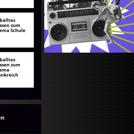
balltes
ssen zum
ema Schule
balltes
ssen zum
ema
ankreich
en