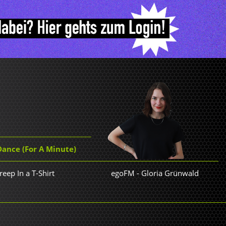
Dance (For A Minute)
eep In a T-Shirt
egoFM
-
Gloria Grünwald