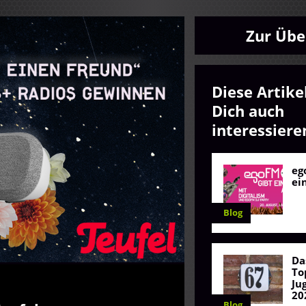
Zur Übe
Diese Artike
Dich auch
interessiere
eg
ei
Blog
Da
To
Ju
20
Blog