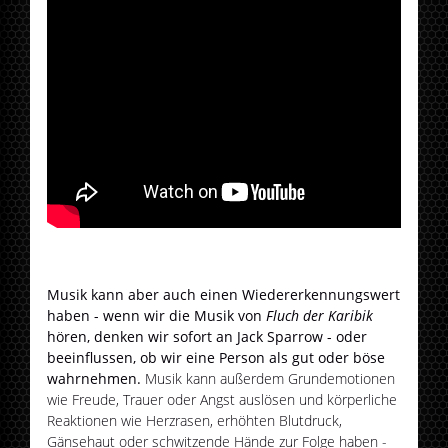
Musik kann aber auch einen Wiedererkennungswert
haben - wenn wir die Musik von
Fluch der Karibik
hören, denken wir sofort an Jack Sparrow - oder
beeinflussen, ob wir eine Person als gut oder böse
wahrnehmen.
Musik kann außerdem Grundemotionen
wie Freude, Trauer oder Angst auslösen und körperliche
Reaktionen wie Herzrasen, erhöhten Blutdruck,
Gänsehaut oder schwitzende Hände zur Folge haben -