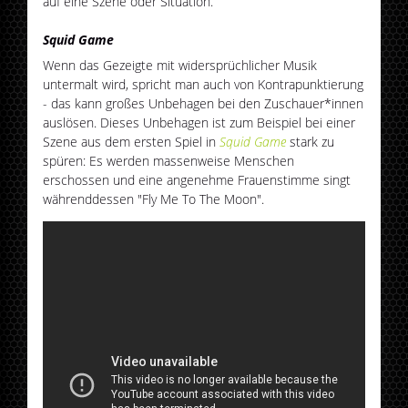
auf eine Szene oder Situation.
Squid Game
Wenn das Gezeigte mit widersprüchlicher Musik
untermalt wird, spricht man auch von Kontrapunktierung
- das kann großes Unbehagen bei den Zuschauer*innen
auslösen. Dieses Unbehagen ist zum Beispiel bei einer
Szene aus dem ersten Spiel in
Squid Game
stark zu
spüren: Es werden massenweise Menschen
erschossen und eine angenehme Frauenstimme singt
währenddessen "Fly Me To The Moon".