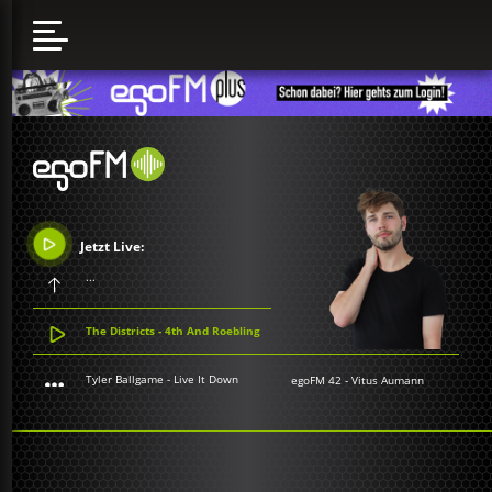
Jetzt Live:
...
The Districts - 4th And Roebling
Tyler Ballgame - Live It Down
egoFM 42
-
Vitus Aumann