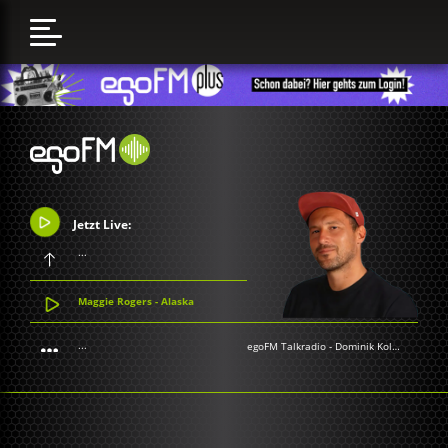
Jetzt Live:
...
Maggie Rogers - Alaska
...
egoFM Talkradio
-
Dominik Kollmann