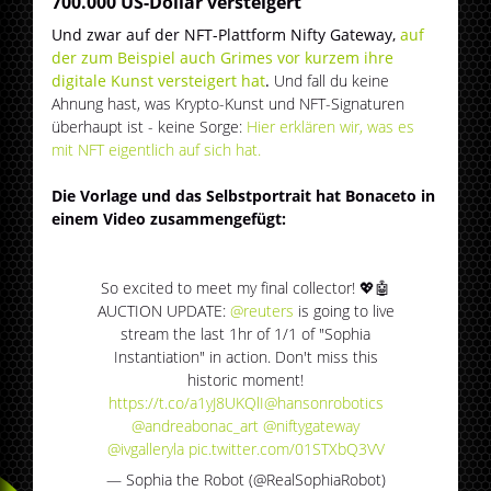
700.000 US-Dollar versteigert
Und zwar auf der NFT-Plattform Nifty Gateway,
auf
der zum Beispiel auch Grimes vor kurzem ihre
digitale Kunst versteigert hat
.
Und fall du keine
Ahnung hast, was Krypto-Kunst und NFT-Signaturen
überhaupt ist - keine Sorge:
Hier erklären wir, was es
mit NFT eigentlich auf sich hat.
Die Vorlage und das Selbstportrait hat Bonaceto in
einem Video zusammengefügt:
So excited to meet my final collector! 💖🤖
AUCTION UPDATE:
@reuters
is going to live
stream the last 1hr of 1/1 of "Sophia
Instantiation" in action. Don't miss this
historic moment!
https://t.co/a1yJ8UKQlI
@hansonrobotics
@andreabonac_art
@niftygateway
@ivgalleryla
pic.twitter.com/01STXbQ3VV
— Sophia the Robot (@RealSophiaRobot)