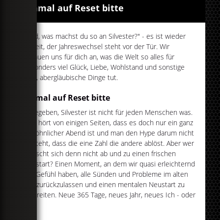
Einmal auf Reset bitte
"Und, was machst du so an Silvester?" - es ist wieder
soweit, der Jahreswechsel steht vor der Tür. Wir
schauen uns für dich an, was die Welt so alles für
besonders viel Glück, Liebe, Wohlstand und sonstige
tolle, abergläubische Dinge tut.
Einmal auf Reset bitte
Zugegeben, Silvester ist nicht für jeden Menschen was.
Man hört von einigen Seiten, dass es doch nur ein ganz
gewöhnlicher Abend ist und man den Hype darum nicht
versteht, dass die eine Zahl die andere ablöst. Aber wer
wünscht sich denn nicht ab und zu einen frischen
Neustart? Einen Moment, an dem wir quasi erleichternd
das Gefühl haben, alle Sünden und Probleme im alten
Jahr zurückzulassen und einen mentalen Neustart zu
bestreiten. Neue 365 Tage, neues Jahr, neues Ich - oder
so.