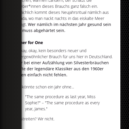
südlichen, warmen Ländern, der schätzt die
Urheber*innen dieses Brauchs ganz falsch ein.
Tatsächlich kommt dieses Neujahrsritual nämlich aus
Kanada, wo man nackt nachts in das eiskalte Meer
springt.
Wer nämlich im nächsten Jahr gesund sein
will, muss abgehärtet sein.
Dinner for One
Ja, okay, okay, kein besonders neuer und
außergewöhnlicher Brauch für uns hier in Deutschland.
Aber bei einer Aufzählung von Silvesterbräuchen
durfte der legendäre Klassiker aus den 1960er
Jahren einfach nicht fehlen.
Wer könnte schon ein Jahr ohne...
"The same procedure as last year, Miss
Sophie?" – "The same procedure as every
year, James."
...bestreiten? Wir nicht.