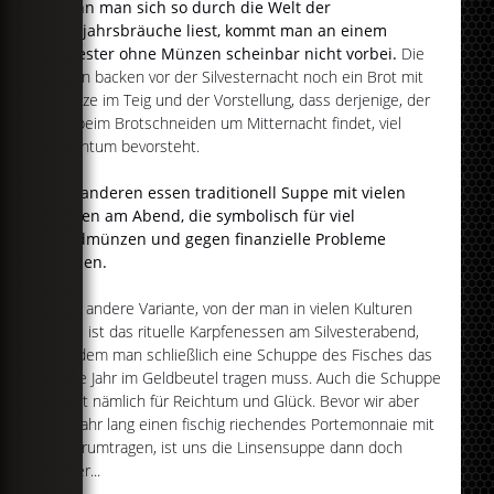
Wenn man sich so durch die Welt der
Neujahrsbräuche liest, kommt man an einem
Silvester ohne Münzen scheinbar nicht vorbei.
Die
einen backen vor der Silvesternacht noch ein Brot mit
Münze im Teig und der Vorstellung, dass derjenige, der
sie beim Brotschneiden um Mitternacht findet, viel
Reichtum bevorsteht.
Die anderen essen traditionell Suppe mit vielen
Linsen am Abend, die symbolisch für viel
Geldmünzen und gegen finanzielle Probleme
stehen.
Eine andere Variante, von der man in vielen Kulturen
hört, ist das rituelle Karpfenessen am Silvesterabend,
bei dem man schließlich eine Schuppe des Fisches das
neue Jahr im Geldbeutel tragen muss. Auch die Schuppe
steht nämlich für Reichtum und Glück. Bevor wir aber
ein Jahr lang einen fischig riechendes Portemonnaie mit
uns rumtragen, ist uns die Linsensuppe dann doch
lieber...