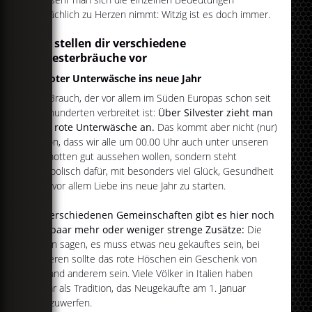
tatsächlich zu Herzen nimmt: Witzig ist es doch immer.
Wir stellen dir verschiedene
Silvesterbräuche vor
In roter Unterwäsche ins neue Jahr
Ein Brauch, der vor allem im Süden Europas schon seit
Jahrhunderten verbreitet ist:
Über Silvester zieht man
hier rote Unterwäsche an.
Das kommt aber nicht (nur)
davon, dass wir alle um 00.00 Uhr auch unter unseren
Klamotten gut aussehen wollen, sondern steht
symbolisch dafür, mit besonders viel Glück, Gesundheit
und vor allem Liebe ins neue Jahr zu starten.
In verschiedenen Gemeinschaften gibt es hier noch
ein paar mehr oder weniger strenge Zusätze:
Die
einen sagen, es muss etwas neu gekauftes sein, bei
anderen sollte das rote Höschen ein Geschenk von
jemand anderem sein. Viele Völker in Italien haben
sogar als Tradition, das Neugekaufte am 1. Januar
wegzuwerfen.