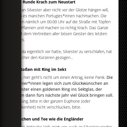
Eine Runde Krach zum Neustart
Wer an Silvester aber nicht vor der Glotze hängen will,
kann es manchen Portugies*innen nachmachen. Die
gehen nämlich um 00.00 Uhr auf die Straße mit Töpfen
und Pfannen und machen so richtig Krach. Das Ganze
dient dem Vertreiben aller bösen Geister des letzten
Jahres.
Wer da eigentlich vor hatte, Silvester zu verschlafen, hat
da sicher den Kürzeren gezogen...
Anstoßen mit Ring im Sekt
Nein, hier geht's nicht um einen Antrag, keine Panik.
Die
Spanier*innen legen sich zum Glückwünschen an
Silvester einen goldenen Ring ins Sektglas, der
ihnen dann fürs nächste Jahr viel Glück bringen soll.
Achtung, bitte in der ganzen Euphorie (oder
Trunkenheit) nicht verschlucken, bitte.
Törtchen und Tee wie die Engländer
Dieses britische Volk zeigt uns auch an Silvester wieder,