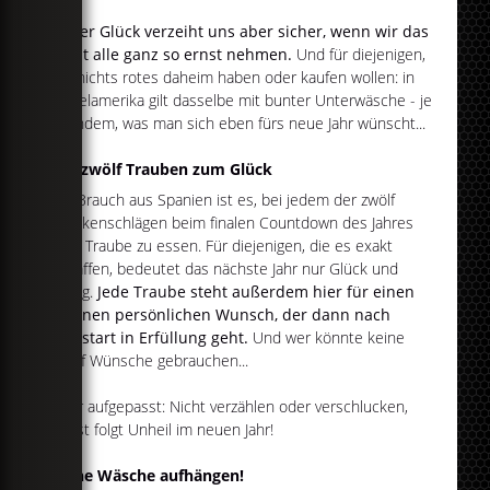
Unser Glück verzeiht uns aber sicher, wenn wir das
nicht alle ganz so ernst nehmen.
Und für diejenigen,
die nichts rotes daheim haben oder kaufen wollen: in
Mittelamerika gilt dasselbe mit bunter Unterwäsche - je
nachdem, was man sich eben fürs neue Jahr wünscht...
Mit zwölf Trauben zum Glück
Ein Brauch aus Spanien ist es, bei jedem der zwölf
Glockenschlägen beim finalen Countdown des Jahres
eine Traube zu essen. Für diejenigen, die es exakt
schaffen, bedeutet das nächste Jahr nur Glück und
Erfolg.
Jede Traube steht außerdem hier für einen
eigenen persönlichen Wunsch, der dann nach
Neustart in Erfüllung geht.
Und wer könnte keine
zwölf Wünsche gebrauchen...
Aber aufgepasst: Nicht verzählen oder verschlucken,
sonst folgt Unheil im neuen Jahr!
Keine Wäsche aufhängen!