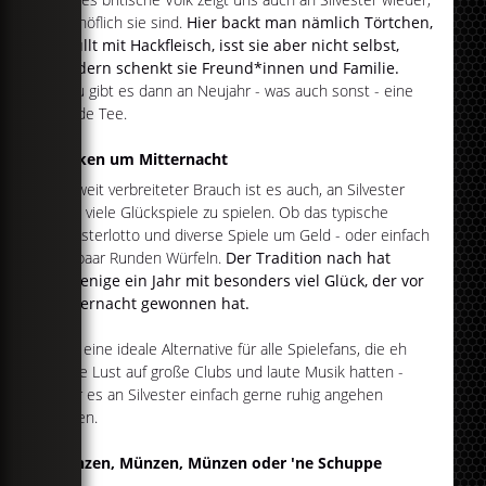
wie höflich sie sind.
Hier backt man nämlich Törtchen,
gefüllt mit Hackfleisch, isst sie aber nicht selbst,
sondern schenkt sie Freund*innen und Familie.
Dazu gibt es dann an Neujahr - was auch sonst - eine
Runde Tee.
Zocken um Mitternacht
Ein weit verbreiteter Brauch ist es auch, an Silvester
ganz viele Glückspiele zu spielen. Ob das typische
Silvesterlotto und diverse Spiele um Geld - oder einfach
ein paar Runden Würfeln.
Der Tradition nach hat
derjenige ein Jahr mit besonders viel Glück, der vor
Mitternacht gewonnen hat.
Also eine ideale Alternative für alle Spielefans, die eh
keine Lust auf große Clubs und laute Musik hatten -
oder es an Silvester einfach gerne ruhig angehen
lassen.
Münzen, Münzen, Münzen oder 'ne Schuppe