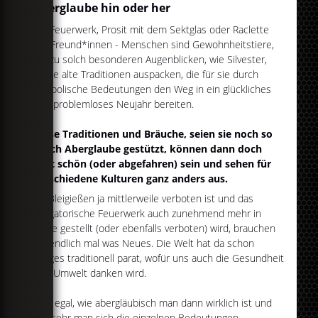
Aberglaube hin oder her
Ob Feuerwerk, Prosit mit dem Sektglas oder Raclette
mit Freund*innen - Menschen sind Gewohnheitstiere,
die zu solch besonderen Augenblicken, wie Silvester,
gerne alte Traditionen auspacken, die für sie durch
symbolische Bedeutungen den Weg in ein glückliches
und problemloses Neujahr bereiten.
Diese Traditionen und Bräuche, seien sie noch so
durch Aberglaube gestützt, können dann doch
echt schön (oder abgefahren) sein und sehen für
verschiedene Kulturen ganz anders aus.
Da Bleigießen ja mittlerweile verboten ist und das
obligatorische Feuerwerk auch zunehmend mehr in
Frage gestellt (oder ebenfalls verboten) wird, brauchen
wir endlich mal was Neues. Die Welt hat da schon
einiges traditionell parat, wofür uns auch die Gesundheit
und Umwelt danken wird.
Und egal, wie abergläubisch man dann wirklich ist und
wie sehr man sich die einzelnen Bedeutungen