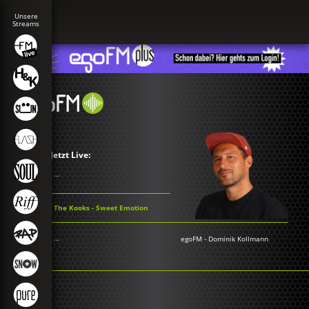
Jetzt Live:
...
The Kooks - Sweet Emotion
...
egoFM
-
Dominik Kollmann